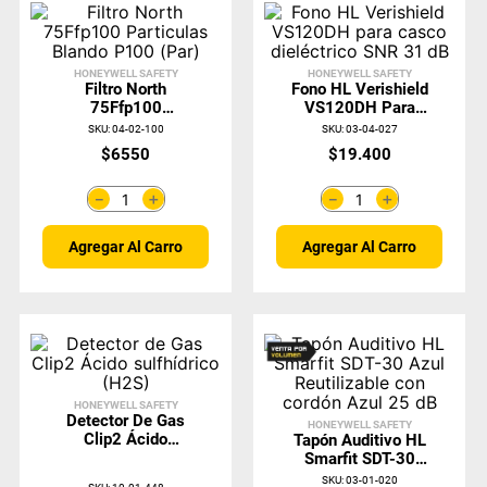
HONEYWELL SAFETY
HONEYWELL SAFETY
Filtro North
Fono HL Verishield
75Ffp100
VS120DH Para
Particulas Blando
Casco Dieléctrico
SKU
:
04-02-100
SKU
:
03-04-027
P100 (Par)
SNR 31 DB
$
6550
$
19
.
400
＋
＋
－
－
Agregar Al Carro
Agregar Al Carro
HONEYWELL SAFETY
Detector De Gas
HONEYWELL SAFETY
Clip2 Ácido
Tapón Auditivo HL
Sulfhídrico (H2S)
Smarfit SDT-30
Azul Reutilizable
SKU
:
03-01-020