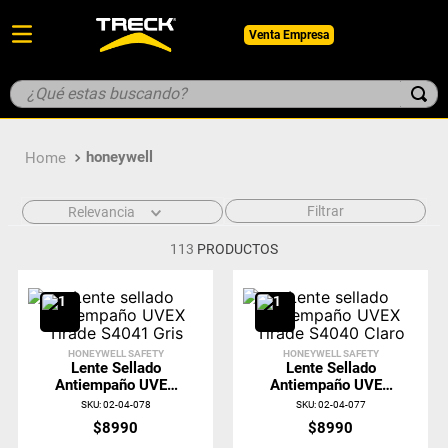
Venta Empresa
¿Qué estas buscando?
TÉRMINOS MÁS BUSCADOS
honeywell
1
.
botin
2
.
pantalon
Filtrar
Relevancia
3
.
guantes
113
PRODUCTOS
4
.
geologo
5
.
casco
HONEYWELL SAFETY
HONEYWELL SAFETY
Lente Sellado
Lente Sellado
Antiempaño UVEX
Antiempaño UVEX
Tirade S4041 Gris
Tirade S4040 Claro
SKU
:
02-04-078
SKU
:
02-04-077
$
8990
$
8990