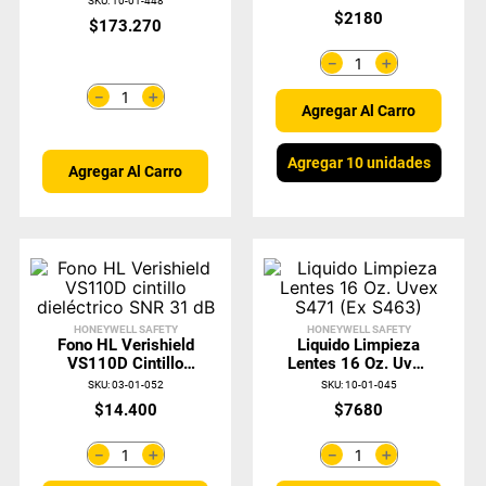
SKU
:
10-01-448
Con Cordón Azul 25
$
2180
$
173
.
270
DB
＋
－
＋
－
Agregar Al Carro
Agregar 10 unidades
Agregar Al Carro
HONEYWELL SAFETY
HONEYWELL SAFETY
Fono HL Verishield
Liquido Limpieza
VS110D Cintillo
Lentes 16 Oz. Uvex
Dieléctrico SNR 31
S471 (Ex S463)
SKU
:
03-01-052
SKU
:
10-01-045
DB
$
14
.
400
$
7680
＋
＋
－
－