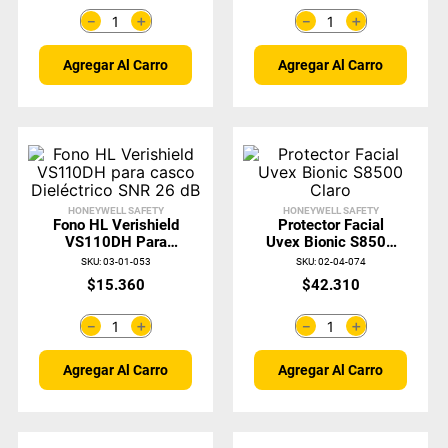
＋
＋
－
－
Agregar Al Carro
Agregar Al Carro
HONEYWELL SAFETY
HONEYWELL SAFETY
Fono HL Verishield
Protector Facial
VS110DH Para
Uvex Bionic S8500
Casco Dieléctrico
Claro
SKU
:
03-01-053
SKU
:
02-04-074
SNR 26 DB
$
15
.
360
$
42
.
310
＋
＋
－
－
Agregar Al Carro
Agregar Al Carro