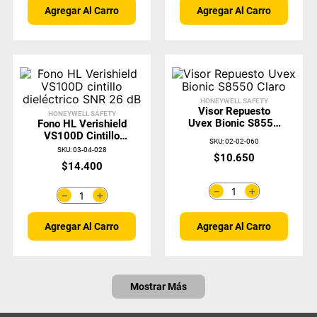
Agregar Al Carro
Agregar Al Carro
HONEYWELL SAFETY
Visor Repuesto
HONEYWELL SAFETY
Uvex Bionic S8550
Fono HL Verishield
Claro
VS100D Cintillo
SKU
:
02-02-060
Dieléctrico SNR 26
SKU
:
03-04-028
$
10
.
650
DB
$
14
.
400
＋
－
＋
－
Agregar Al Carro
Agregar Al Carro
Mostrar Más