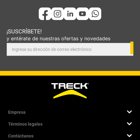
¡SUSCRÍBETE!
y entérate de nuestras ofertas y novedades
Empresa
Términos legales
Quiénes somos
Nuestra historia
Contáctanos
Términos y condiciones