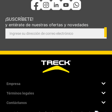
¡SUSCRÍBETE!
y entérate de nuestras ofertas y novedades
Empresa
Términos legales
Quiénes somos
Nuestra historia
Contáctanos
Términos y condiciones
Sucursales
Cambios, devoluciones y garantía