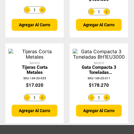
＋
－
＋
－
Agregar Al Carro
Agregar Al Carro
BAHCO
BAHCO
Tijeras Corta
Gata Compacta 3
Metales
Toneladas
BH1EU3000
SKU
:
149-20-035
SKU
:
149-20-011
$
17
.
020
$
178
.
270
＋
＋
－
－
Agregar Al Carro
Agregar Al Carro