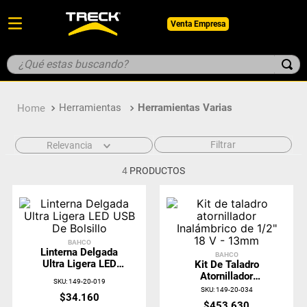
Venta Empresa
¿Qué estas buscando?
TÉRMINOS MÁS BUSCADOS
Herramientas
Herramientas Varias
1
.
botin
2
.
pantalon
Filtrar
Relevancia
3
.
guantes
4
PRODUCTOS
4
.
geologo
5
.
casco
BAHCO
Linterna Delgada
BAHCO
Ultra Ligera LED
Kit De Taladro
USB De Bolsillo
Atornillador
SKU
:
149-20-019
Inalámbrico De 1/2"
SKU
:
149-20-034
$
34
.
160
18 V - 13mm
$
453
.
630