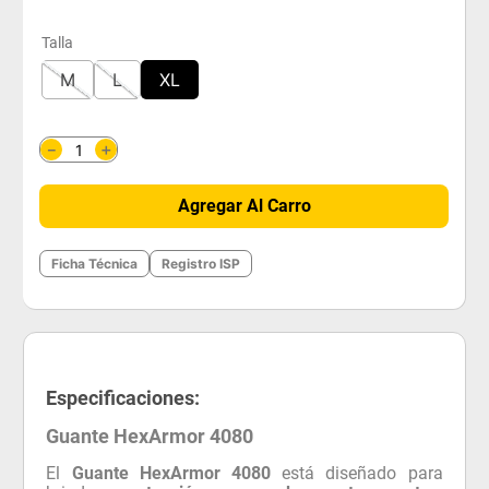
Talla
M
L
XL
＋
－
Agregar Al Carro
Ficha Técnica
Registro ISP
Especificaciones:
Guante HexArmor 4080
El
Guante HexArmor 4080
está diseñado para