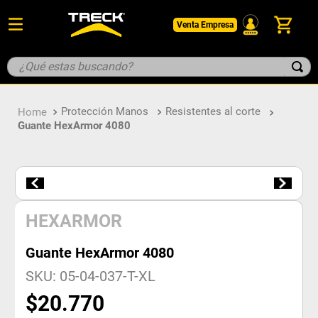
Venta Empresa
¿Qué estas buscando?
TÉRMINOS MÁS BUSCADOS
Protección Manos
Resistentes al corte
1
.
botin
Guante HexArmor 4080
2
.
pantalon
3
.
guantes
4
.
geologo
5
.
casco
HEXARMOR
Guante HexArmor 4080
SKU
:
05-04-037-T-XL
$
20
.
770