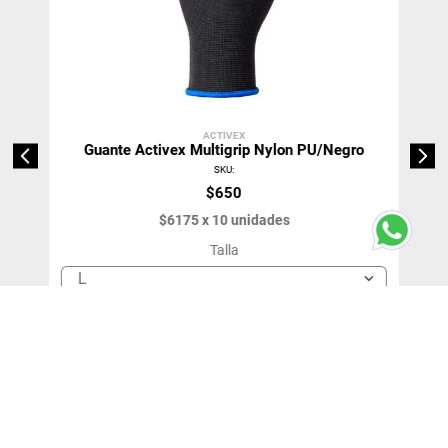
ACTIVEX
Guante Activex Multigrip Nylon PU/Negro
SKU
:
$
650
$
6175
x
10
unidades
Talla
L
＋
－
Agregar Al Carro
Agregar 10 unidades