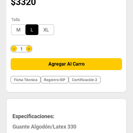
$
3320
Talla
M
L
XL
＋
－
Agregar Al Carro
Ficha Técnica
Registro ISP
Certificación 2
Especificaciones:
Guante Algodón/Latex 330