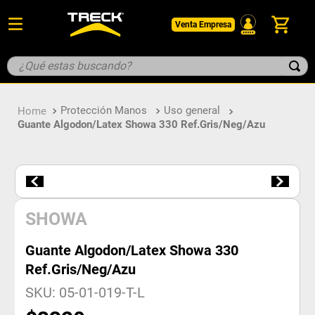
Venta Empresa
¿Qué estas buscando?
TÉRMINOS MÁS BUSCADOS
Protección Manos
Uso general
1
.
botin
Guante Algodon/Latex Showa 330 Ref.Gris/Neg/Azu
2
.
pantalon
3
.
guantes
4
.
geologo
5
.
casco
SHOWA
Guante Algodon/Latex Showa 330
Ref.Gris/Neg/Azu
SKU
:
05-01-019-T-L