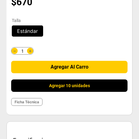
$
670
Talla
Estándar
＋
－
Agregar Al Carro
Agregar 10 unidades
Ficha Técnica