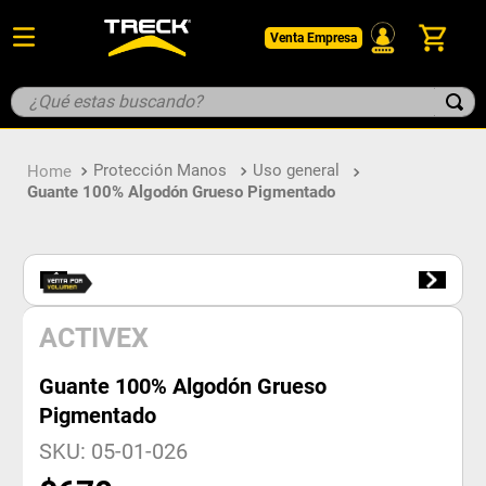
Venta Empresa
¿Qué estas buscando?
TÉRMINOS MÁS BUSCADOS
Protección Manos
Uso general
1
.
botin
Guante 100% Algodón Grueso Pigmentado
2
.
guantes
3
.
pantalon
4
.
geologo
5
.
casco
ACTIVEX
Guante 100% Algodón Grueso
Pigmentado
SKU
:
05-01-026