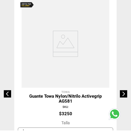
TOWA
Guante Towa Nylon/Nitrilo Activegrip
AG581
SKU
:
$
3250
Talla