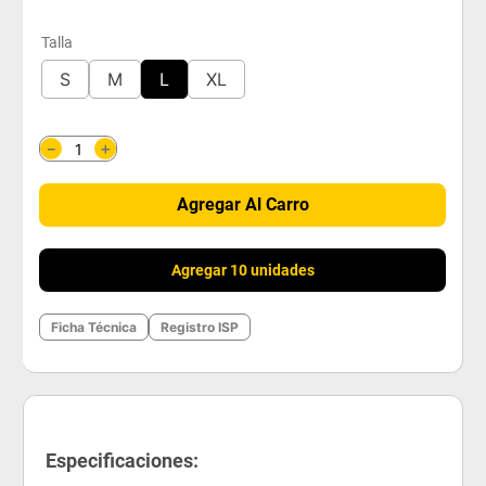
Talla
S
M
L
XL
＋
－
Agregar Al Carro
Agregar 10 unidades
Ficha Técnica
Registro ISP
Especificaciones: