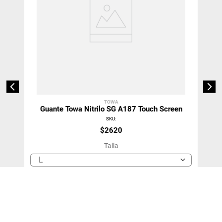
TOWA
Guante Towa Nitrilo SG A187 Touch Screen
SKU
:
$
2620
Talla
L
＋
－
Agregar Al Carro