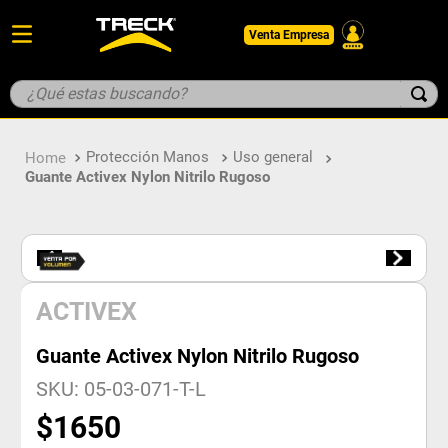
Venta Empresa
¿Qué estas buscando?
TÉRMINOS MÁS BUSCADOS
Protección Manos
Uso general
1
.
botin
Guante Activex Nylon Nitrilo Rugoso
2
.
guantes
3
.
pantalon
4
.
geologo
5
.
casco
ACTIVEX
Guante Activex Nylon Nitrilo Rugoso
SKU
:
05-03-071-T-L
$
1650