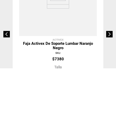
ACTIVEX
Faja Activex De Soporte Lumbar Naranjo
Negro
SKU
:
$
7380
Talla
2XL
＋
－
Agregar Al Carro