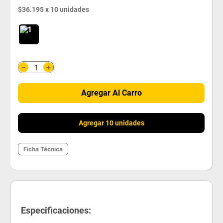
$
36
.
195
x
10
unidades
＋
－
Agregar Al Carro
Agregar 10 unidades
Ficha Técnica
Especificaciones: