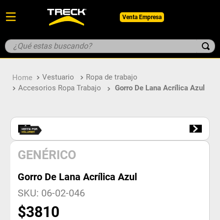
Venta Empresa
¿Qué estas buscando?
TÉRMINOS MÁS BUSCADOS
Vestuario
Ropa de trabajo
1
.
botin
Accesorios Ropa Trabajo
Gorro De Lana Acrílica Azul
2
.
pantalon
3
.
guantes
4
.
geologo
5
.
casco
GENÉRICO
Gorro De Lana Acrílica Azul
SKU
:
06-02-046
$
3810