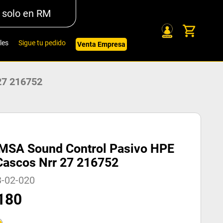
 solo en RM
les
Sigue tu pedido
Venta Empresa
27 216752
MSA Sound Control Pasivo HPE
Cascos Nrr 27 216752
3-02-020
180