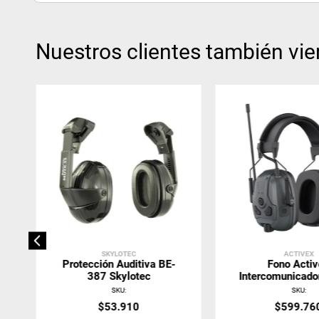
Nuestros clientes también vie
SKYLOTEC
ACTIVEX
Protección Auditiva BE-
Fono Acti
387 Skylotec
Intercomunicador
32 DB
SKU
:
SKU
:
$
53
.
910
$
599
.
76