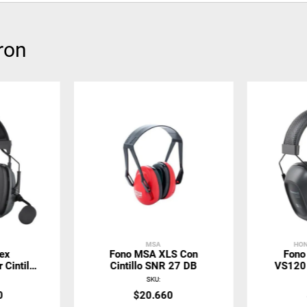
ron
MSA
HON
vex
Fono MSA XLS Con
Fono
 Cintillo
Cintillo SNR 27 DB
VS120 
SKU
:
0
$
20
.
660