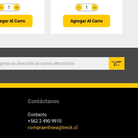
＋
＋
－
－
egar Al Carro
Agregar Al Carro
Contáctanos
Contacto
a
+562 2 490 9910
compraenlinea@treck.cl