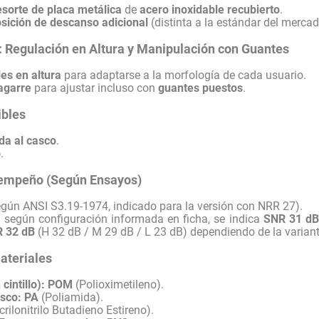
esorte de placa metálica
de
acero inoxidable recubierto
.
sición de descanso adicional
(distinta a la estándar del merca
: Regulación en Altura y Manipulación con Guantes
es en altura
para adaptarse a la morfología de cada usuario.
agarre
para ajustar incluso con
guantes puestos
.
ibles
da al casco
.
o
.
sempeño (Según Ensayos)
gún ANSI S3.19-1974, indicado para la versión con NRR 27).
:
según configuración informada en ficha, se indica
SNR 31 dB
 32 dB
(H 32 dB / M 29 dB / L 23 dB) dependiendo de la varian
ateriales
cintillo):
POM
(Polioximetileno).
sco:
PA
(Poliamida).
crilonitrilo Butadieno Estireno).