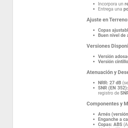
Incorpora un
r
Entrega una
po
Ajuste en Terreno
Copas ajustabl
Buen nivel de 
Versiones Dispon
Versión adosa
Versión cintill
Atenuación y De
NRR:
27 dB
(se
SNR (EN 352)
registro de
SNR
Componentes y M
Arnés (versión 
Enganche a ca
Copas:
ABS
(A