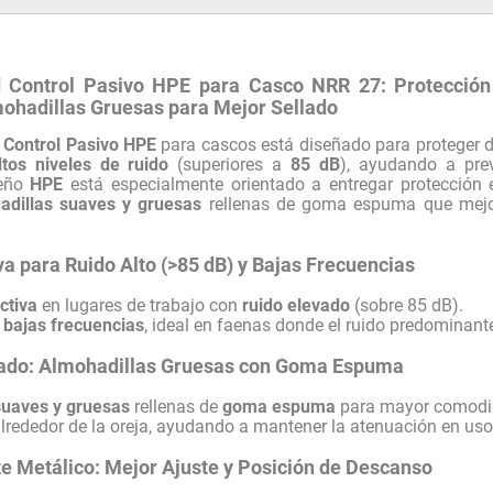
Control Pasivo HPE para Casco NRR 27: Protección 
mohadillas Gruesas para Mejor Sellado
Control Pasivo HPE
para cascos está diseñado para proteger d
ltos niveles de ruido
(superiores a
85 dB
), ayudando a pre
seño
HPE
está especialmente orientado a entregar protección
adillas suaves y gruesas
rellenas de goma espuma que mej
va para Ruido Alto (>85 dB) y Bajas Frecuencias
ctiva
en lugares de trabajo con
ruido elevado
(sobre 85 dB).
 bajas frecuencias
, ideal en faenas donde el ruido predominant
ado: Almohadillas Gruesas con Goma Espuma
suaves y gruesas
rellenas de
goma espuma
para mayor comodi
lrededor de la oreja, ayudando a mantener la atenuación en uso
e Metálico: Mejor Ajuste y Posición de Descanso