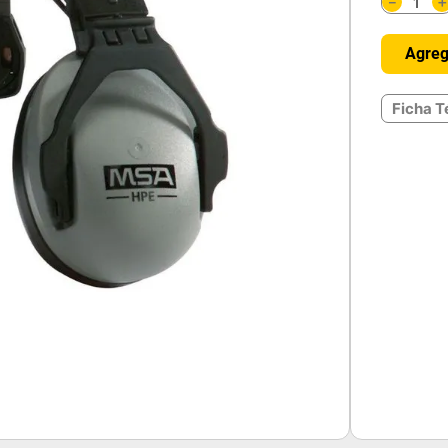
－
Agreg
Ficha T