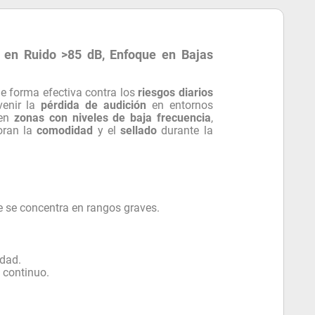
en Ruido >85 dB, Enfoque en Bajas
e forma efectiva contra los
riesgos diarios
venir la
pérdida de audición
en entornos
 en
zonas con niveles de baja frecuencia
,
oran la
comodidad
y el
sellado
durante la
e se concentra en rangos graves.
dad.
 continuo.