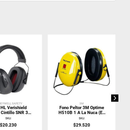
EYWELL SAFETY
3M
 HL Verishield
Fono Peltor 3M Optime
Cintillo SNR 31
H510B 1 A La Nuca (ex
DB
H6B) 3M SNR 26
SKU
:
SKU
:
$
20
.
230
$
29
.
520