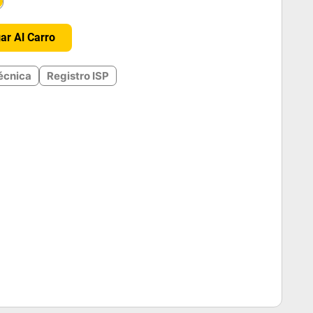
＋
ar Al Carro
écnica
Registro ISP