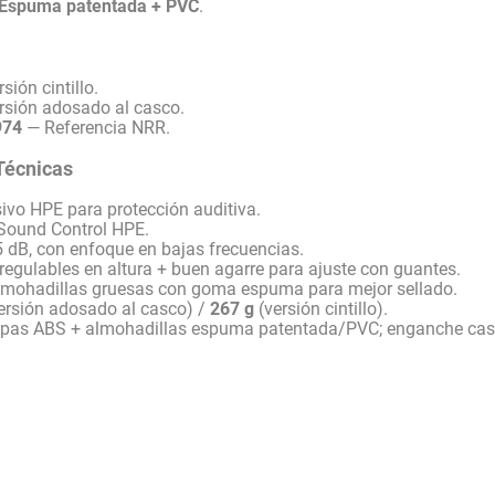
Espuma patentada + PVC
.
sión cintillo.
sión adosado al casco.
974
— Referencia NRR.
Técnicas
vo HPE para protección auditiva.
ound Control HPE.
 dB, con enfoque en bajas frecuencias.
egulables en altura + buen agarre para ajuste con guantes.
mohadillas gruesas con goma espuma para mejor sellado.
ersión adosado al casco) /
267 g
(versión cintillo).
pas ABS + almohadillas espuma patentada/PVC; enganche casco