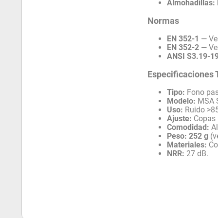
Almohadillas:
Normas
EN 352-1
— Ver
EN 352-2
— Ver
ANSI S3.19-1
Especificaciones 
Tipo:
Fono pasi
Modelo:
MSA S
Uso:
Ruido >85
Ajuste:
Copas r
Comodidad:
Al
Peso:
252 g
(v
Materiales:
Co
NRR:
27 dB.