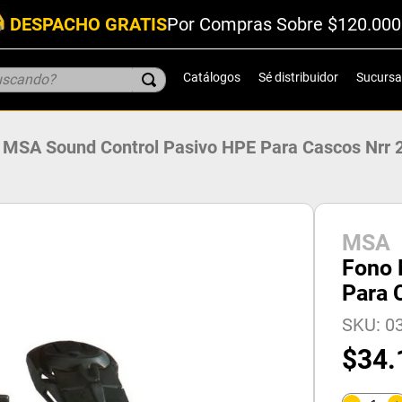
DESPACHO GRATIS
Por Compras Sobre $120.000
scando?
Catálogos
Sé distribuidor
Sucursa
 MSA Sound Control Pasivo HPE Para Cascos Nrr 
MSA
Fono 
Para 
SKU
:
0
$
34
.