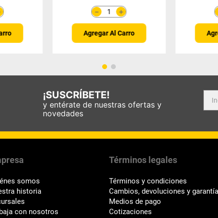
＋
＋
－
arro
Agregar Al Carro
Agr
¡SUSCRÍBETE!
y entérate de nuestras ofertas y
novedades
presa
Términos legales
iénes somos
Términos y condiciones
stra historia
Cambios, devoluciones y garantí
ursales
Medios de pago
baja con nosotros
Cotizaciones