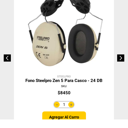
STEELPRO
Fono Steelpro Zen 5 Para Casco - 24 DB
SKU
:
$
8450
＋
－
Agregar Al Carro