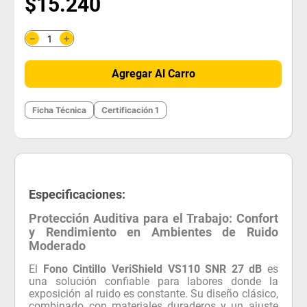
$
15
.
240
＋
－
Agregar Al Carro
Ficha Técnica
Certificación 1
Especificaciones:
Protección Auditiva para el Trabajo: Confort
y Rendimiento en Ambientes de Ruido
Moderado
El
Fono Cintillo VeriShield VS110 SNR 27 dB
es
una solución confiable para labores donde la
exposición al ruido es constante. Su diseño clásico,
combinado con materiales duraderos y un ajuste