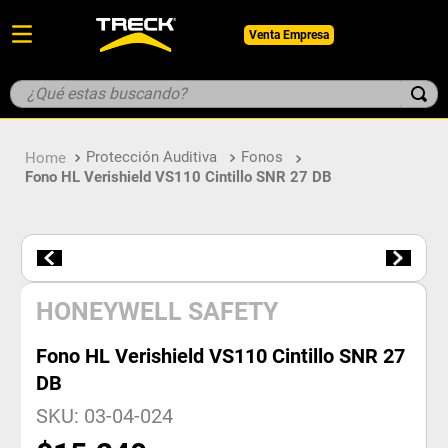
Venta Empresa
¿Qué estas buscando?
TÉRMINOS MÁS BUSCADOS
Protección Auditiva
Fonos
1
.
botin
Fono HL Verishield VS110 Cintillo SNR 27 DB
2
.
pantalon
3
.
guantes
4
.
geologo
5
.
casco
HONEYWELL SAFETY
Fono HL Verishield VS110 Cintillo SNR 27
DB
SKU
:
03-04-024