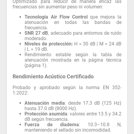
Optimizado para reducir de manera eficaz las
frecuencias sin aumentar peso ni volumen:
Tecnología Air Flow Control
que mejora la
atenuación en todas las bandas de
frecuencia.
SNR 27 dB
, adecuado para entornos de ruido
moderado.
Niveles de protección:
H = 30 dB | M = 24 dB
| L = 19 dB.
Rendimiento estable según la tabla de
atenuación mostrada en la página técnica
(página 1).
Rendimiento Acústico Certificado
Probado y aprobado según la norma EN 352-
1:2022:
Atenuación media
: desde 17.3 dB (125 Hz)
hasta 37.0 dB (8000 Hz).
Protección asumida
: valores entre 13.5 y 34.2
dB según frecuencia.
Fuerza de diadema
: 10.3–10.8 N,
manteniendo el sellado sin incomodidad.