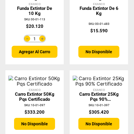
EXANCO
EXANCO
Funda Extintor De
Funda Extintor De 6
10 Kg
Kg
SKU
:
00-01-113
SKU
:
00-01-483
$
20
.
120
$
15
.
590
＋
－
No Disponible
Agregar Al Carro
EXANCO
EXANCO
Carro Extintor 50Kg
Carro Extintor 25Kg
Pqs Certificado
Pqs 90%
Certificado
SKU
:
10-01-097
SKU
:
10-01-397
$
333
.
200
$
305
.
420
No Disponible
No Disponible