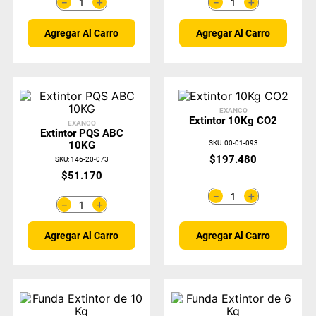
＋
＋
－
－
Agregar Al Carro
Agregar Al Carro
EXANCO
Extintor 10Kg CO2
EXANCO
Extintor PQS ABC
SKU
:
00-01-093
10KG
$
197
.
480
SKU
:
146-20-073
$
51
.
170
＋
－
＋
－
Agregar Al Carro
Agregar Al Carro