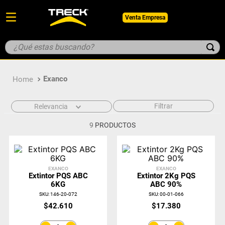
Venta Empresa
¿Qué estas buscando?
TÉRMINOS MÁS BUSCADOS
Exanco
1
.
botin
2
.
guantes
Filtrar
Relevancia
3
.
pantalon
9
PRODUCTOS
4
.
geologo
5
.
casco
EXANCO
EXANCO
Extintor PQS ABC
Extintor 2Kg PQS
6KG
ABC 90%
SKU
:
146-20-072
SKU
:
00-01-066
$
42
.
610
$
17
.
380