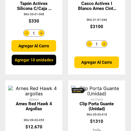
Tapón Activex
Casco Activex I
Silicona C/Caja Y
Blanco Arnes Cinta
Cordón 24 DB
6 Puntas Ratchet
SKU
:
03-01-008
SKU
:
01-01-046
$
330
$
3100
＋
－
＋
－
Agregar Al Carro
Agregar 10 unidades
Agregar Al Carro
SEGMA
ACTIVEX
Arnes Red Hawk 4
Clip Porta Guante
Argollas
(Unidad)
SKU
:
05-03-018
SKU
:
09-02-055
$
1310
$
12
.
670
Talla