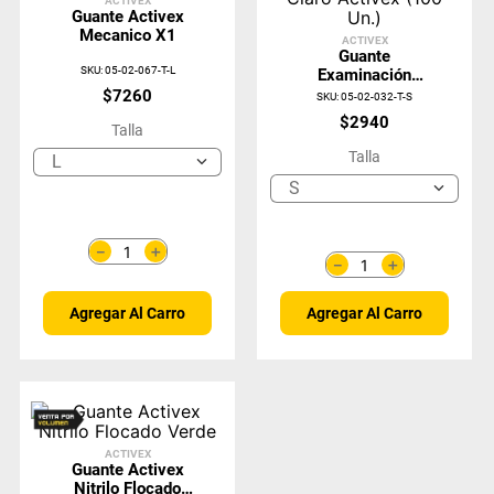
ACTIVEX
Guante Activex
Mecanico X1
ACTIVEX
Guante
SKU
:
05-02-067-T-L
Examinación
Desechable Vinilo
$
7260
SKU
:
05-02-032-T-S
Claro Activex (100
$
2940
Talla
Un.)
Talla
L
S
＋
－
＋
－
Agregar Al Carro
Agregar Al Carro
ACTIVEX
Guante Activex
Nitrilo Flocado