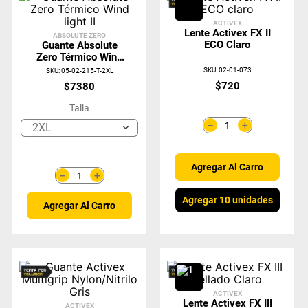
ACTIVEX
Lente Activex FX II
ABSOLUTE ZERO
ECO Claro
Guante Absolute
Zero Térmico Wind
Light II
SKU
:
02-01-073
SKU
:
05-02-215-T-2XL
$
720
$
7380
Talla
＋
－
2XL
Agregar Al Carro
＋
－
Agregar 10 unidades
Agregar Al Carro
ACTIVEX
Lente Activex FX III
ACTIVEX