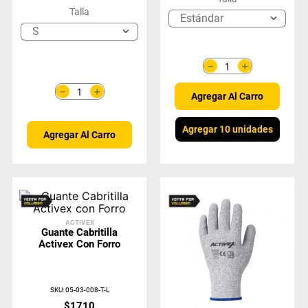
Talla
Estándar
S
＋
－
＋
－
Agregar Al Carro
Agregar 10 unidades
Agregar Al Carro
ACTIVEX
Guante Cabritilla
Activex Con Forro
SKU
:
05-03-008-T-L
$
1710