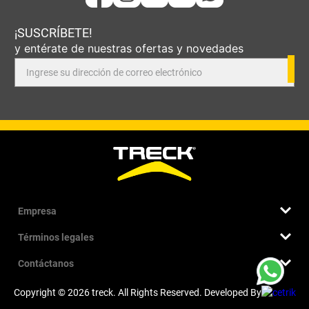
¡SUSCRÍBETE!
y entérate de nuestras ofertas y novedades
Empresa
Términos legales
Quiénes somos
Nuestra historia
Contáctanos
Términos y condiciones
Sucursales
Cambios, devoluciones y garantía
Trabaja con nosotros
Contacto
Copyright © 2026 treck. All Rights Reserved. Developed By
Medios de pago
Catálogos