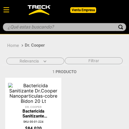
Venta Empresa
¿Qué estas buscando?
TÉRMINOS MÁS BUSCADOS
Dr. Cooper
1
.
botin
2
.
guantes
Filtrar
Relevancia
3
.
pantalon
1
PRODUCTO
4
.
geologo
5
.
casco
DR. COOPER
Bactericida
Sanitizante
Dr.Cooper
SKU
:
00-01-224
Nanoparticulas-
$
84
.
020