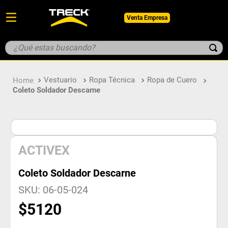
Venta Empresa
¿Qué estas buscando?
TÉRMINOS MÁS BUSCADOS
Vestuario
Ropa Técnica
Ropa de Cuero
1
.
botin
Coleto Soldador Descarne
2
.
pantalon
3
.
guantes
4
.
geologo
ACTIVEX
5
.
casco
Coleto Soldador Descarne
SKU
:
06-05-024
$
5120