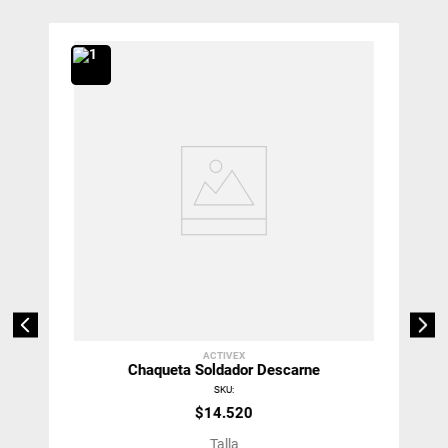
ACTIVEX
Chaqueta Soldador Descarne
SKU
:
$
14
.
520
Talla