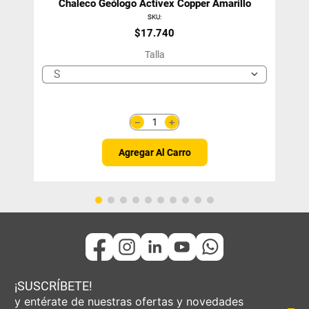
Chaleco Geólogo Activex Copper Amarillo
SKU
:
$
17
.
740
Talla
S
＋
－
Agregar Al Carro
¡SUSCRÍBETE!
y entérate de nuestras ofertas y novedades