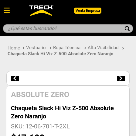
Venta Empresa
¿Qué estas buscando?
TÉRMINOS MÁS BUSCADOS
Vestuario
Ropa Técnica
Alta Visibilidad
1
.
botin
Chaqueta Slack Hi Viz Z-500 Absolute Zero Naranjo
2
.
pantalon
3
.
guantes
4
.
geologo
5
.
casco
ABSOLUTE ZERO
Chaqueta Slack Hi Viz Z-500 Absolute
Zero Naranjo
SKU
:
12-06-701-T-2XL