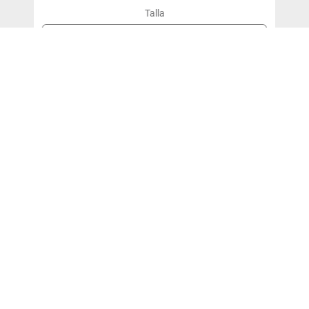
Talla
2XL
＋
－
Agregar Al Carro
¡SUSCRÍBETE!
y entérate de nuestras ofertas y novedades