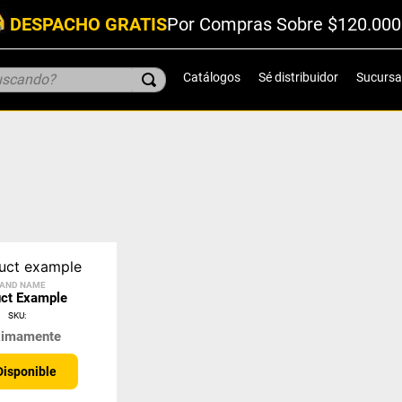
DESPACHO GRATIS
Por Compras Sobre $120.000
scando?
Catálogos
Sé distribuidor
Sucursa
AND NAME
ct Example
SKU
:
ximamente
Disponible