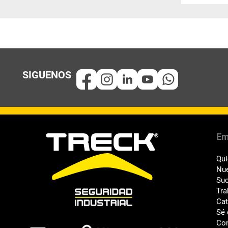
Em
Qu
Nue
Suc
Tra
Ca
Sé 
Co