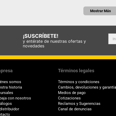
Mostrar Más
¡SUSCRÍBETE!
y entérate de nuestras ofertas y
novedades
presa
Términos legales
iénes somos
Términos y condiciones
stra historia
Cambios, devoluciones y garantí
ursales
Medios de pago
baja con nosotros
Cotizaciones
tálogos
Reclamos y Sugerencias
distribuidor
Canal de denuncias
ntacto