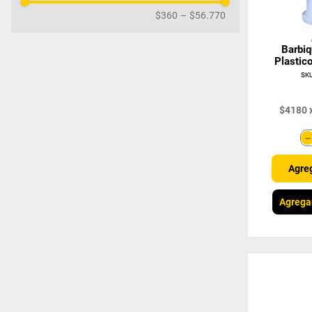
$360
–
$56.770
Barbi
Plastic
SK
$
4180
Agreg
Agrega