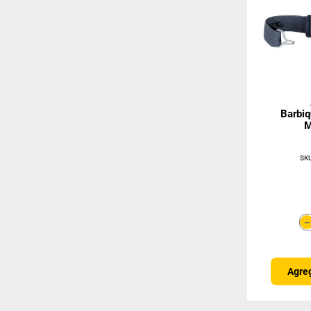
Barbi
M
SK
Agreg