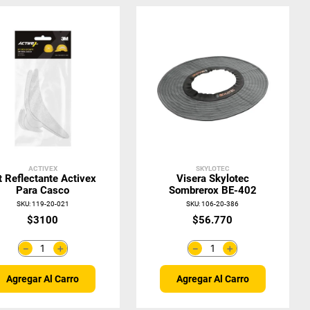
ACTIVEX
SKYLOTEC
t Reflectante Activex
Visera Skylotec
Para Casco
Sombrerox BE-402
SKU
:
119-20-021
SKU
:
106-20-386
$
3100
$
56
.
770
＋
＋
－
－
Agregar Al Carro
Agregar Al Carro