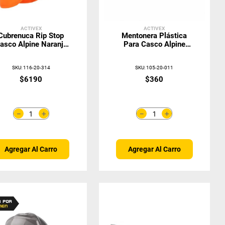
ACTIVEX
ACTIVEX
Cubrenuca Rip Stop
Mentonera Plástica
asco Alpine Naranjo
Para Casco Alpine
Fluor
(Repuesto)
SKU
:
116-20-314
SKU
:
105-20-011
$
6190
$
360
＋
＋
－
－
Agregar Al Carro
Agregar Al Carro