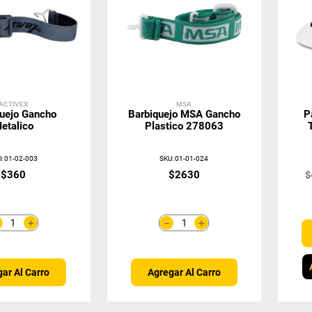
ACTIVEX
MSA
quejo Gancho
Barbiquejo MSA Gancho
P
etalico
Plastico 278063
U
:
01-02-003
SKU
:
01-01-024
$
360
$
2630
$
＋
＋
－
－
ar Al Carro
Agregar Al Carro