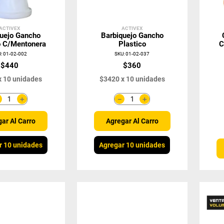
ACTIVEX
ACTIVEX
quejo Gancho
Barbiquejo Gancho
o C/Mentonera
Plastico
C
U
:
01-02-002
SKU
:
01-02-037
$
440
$
360
x
10
unidades
$
3420
x
10
unidades
＋
＋
－
－
ar Al Carro
Agregar Al Carro
r 10 unidades
Agregar 10 unidades