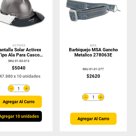
ACTIVEX
MSA
antalla Solar Activex
Barbiquejo MSA Gancho
Tipo Ala Para Casco
Metalico 278063E
Universal
SKU
:
01-02-012
$
5040
SKU
:
01-01-277
$
2620
47
.
880
x
10
unidades
＋
－
＋
－
Agregar Al Carro
Agregar 10 unidades
Agregar Al Carro