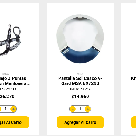
MSA
MSA
uejo 3 Puntas
Pantalla Sol Casco V-
Ki
n Mentonera
Gard MSA 697290
18488-2
U
:
04-02-182
SKU
:
01-01-016
26
.
270
$
14
.
960
＋
＋
－
－
ar Al Carro
Agregar Al Carro