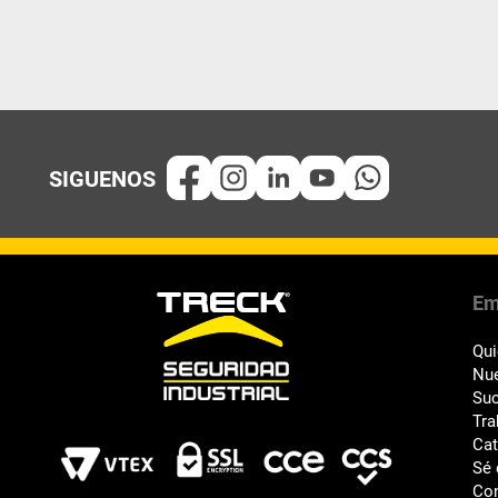
Em
Qu
Nue
Suc
Tra
Ca
Sé 
Co