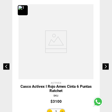
ACTIVEX
Casco Activex I Rojo Arnes Cinta 6 Puntas
Ratchet
SKU
:
$
3100
＋
－