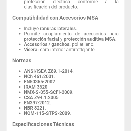
protección eléctrica conforme a la
clasificación del producto.
Compatibilidad con Accesorios MSA
Incluye
ranuras laterales
.
Permite acoplamiento de accesorios para
protección facial
y
protección auditiva MSA
.
Accesorios / ganchos:
polietileno.
Visera:
cara inferior antirreflejante.
Normas
ANSI/ISEA Z89.1-2014
.
NCh 461:2001
.
EN50365:2002
.
IRAM 3620
.
NMX-S-055-SCFI-2009
.
CSA Z94.1:2005
.
EN397:2012
.
NBR 8221
.
NOM-115-STPS-2009
.
Especificaciones Técnicas