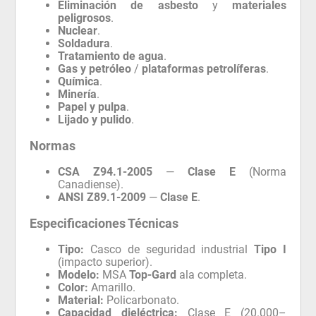
Eliminación de asbesto
y
materiales
peligrosos
.
Nuclear
.
Soldadura
.
Tratamiento de agua
.
Gas y petróleo
/
plataformas petrolíferas
.
Química
.
Minería
.
Papel y pulpa
.
Lijado y pulido
.
Normas
CSA Z94.1-2005
—
Clase E
(Norma
Canadiense).
ANSI Z89.1-2009
—
Clase E
.
Especificaciones Técnicas
Tipo:
Casco de seguridad industrial
Tipo I
(impacto superior).
Modelo:
MSA
Top-Gard
ala completa.
Color:
Amarillo.
Material:
Policarbonato.
Capacidad dieléctrica:
Clase E (20.000–