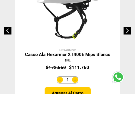
HEXARMOR
Casco Ala Hexarmor XT400E Mips Blanco
SKU
:
$
172
.
550
$
111
.
760
＋
－
Agregar Al Carro