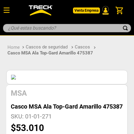
Venta Empresa
¿Qué estas buscando?
TÉRMINOS MÁS BUSCADOS
Cascos de seguridad
Cascos
1
.
botin
Casco MSA Ala Top-Gard Amarillo 475387
2
.
pantalon
3
.
guantes
4
.
geologo
5
.
casco
MSA
Casco MSA Ala Top-Gard Amarillo 475387
SKU
:
01-01-271
$
53
.
010