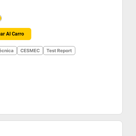
＋
ar Al Carro
écnica
CESMEC
Test Report