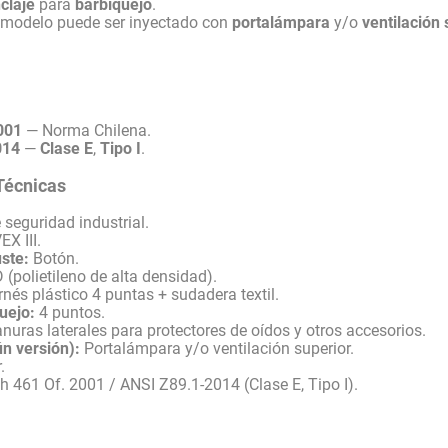
claje
para
barbiquejo
.
 modelo puede ser inyectado con
portalámpara
y/o
ventilación 
001
— Norma Chilena.
014
—
Clase E
,
Tipo I
.
Técnicas
seguridad industrial.
X III.
ste:
Botón.
(polietileno de alta densidad).
nés plástico 4 puntas + sudadera textil.
uejo:
4 puntos.
nuras laterales para protectores de oídos y otros accesorios.
n versión):
Portalámpara y/o ventilación superior.
.
 461 Of. 2001 / ANSI Z89.1-2014 (Clase E, Tipo I).