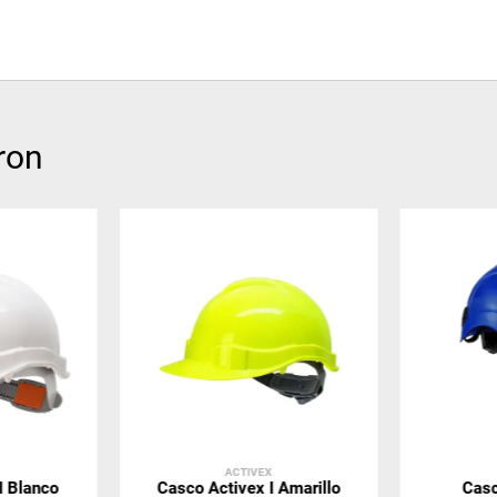
ron
ACTIVEX
I Blanco
Casco Activex I Amarillo
Casc