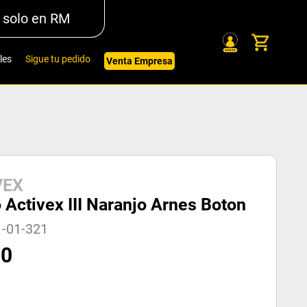
 solo en RM
les
Sigue tu pedido
Venta Empresa
VEX
 Activex III Naranjo Arnes Boton
1-01-321
80