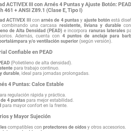
d ACTIVEX III con Arnés 4 Puntas y Ajuste Botón: PEAD
h 461 + ANSI Z89.1 (Clase E, Tipo I)
ad ACTIVEX III
con
arnés de 4 puntas
y
ajuste botón
está dise
es, combinando una carcasa
resistente, liviana y durable
con 
ileno de Alta Densidad (PEAD)
e incorpora
ranuras laterales
pa
sorios. Además, cuenta con
4 puntos de anclaje para barb
ortalámpara y/o ventilación superior
(según versión).
rial Confiable en PEAD
 PEAD
(Polietileno de alta densidad).
istente
para trabajo continuo.
 y durable
, ideal para jornadas prolongadas.
nés 4 Puntas: Calce Estable
ara regulación rápida y práctica.
 de 4 puntas
para mejor estabilidad.
l
para mayor confort en la frente.
rios y Mayor Sujeción
les
compatibles con
protectores de oídos
y otros accesorios.