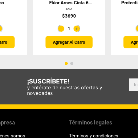
on
Flúor Arnes Cinta 6
Protect
Puntas Ratchet
SKU
:
$
3690
＋
＋
－
arro
Agregar Al Carro
Agr
¡SUSCRÍBETE!
y entérate de nuestras ofertas y
novedades
presa
Términos legales
iénes somos
Términos y condiciones