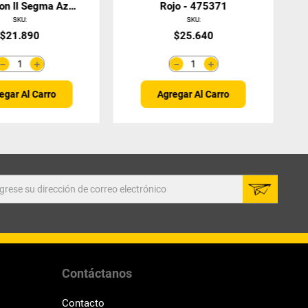
ion II Segma Azul
Rojo - 475371
42301024
SKU
:
SKU
:
$
21
.
890
$
25
.
640
＋
＋
－
－
egar Al Carro
Agregar Al Carro
Contáctanos
Contacto