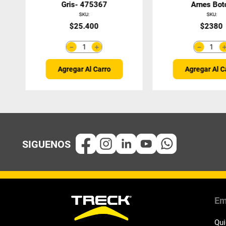
Gris- 475367
Arnes Bot
SKU
:
SKU
:
$
25
.
400
$
2380
＋
－
－
Agregar Al Carro
Agregar Al C
Em
Qu