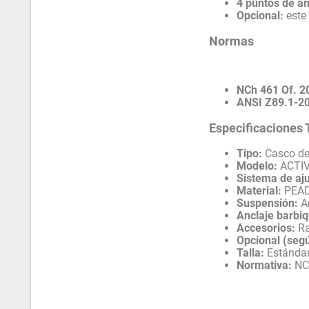
4 puntos de an
Opcional:
este
Normas
NCh 461 Of. 2
ANSI Z89.1-2
Especificaciones 
Tipo:
Casco de 
Modelo:
ACTIVE
Sistema de aju
Material:
PEAD 
Suspensión:
Ar
Anclaje barbiq
Accesorios:
Ra
Opcional (segú
Talla:
Estándar
Normativa:
NCh