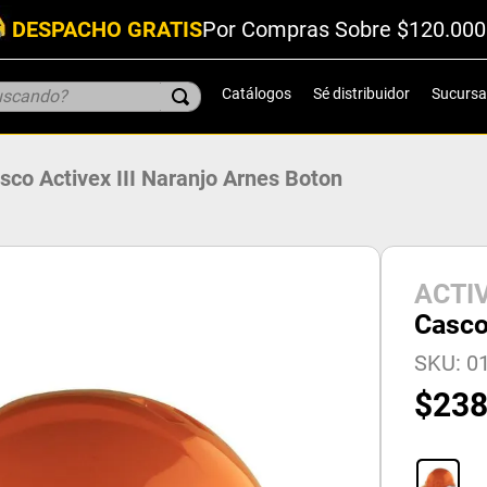
DESPACHO GRATIS
Por Compras Sobre $120.000
scando?
Catálogos
Sé distribuidor
Sucursa
sco Activex III Naranjo Arnes Boton
ACTI
Casco
SKU
:
0
$
23