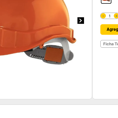
－
Agreg
Ficha T