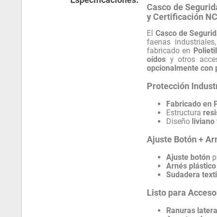
Casco de Segurida
y Certificación NC
El
Casco de Segurid
faenas industrial
fabricado en
Poliet
oídos
y otros acce
opcionalmente con p
Protección Indust
Fabricado en
Estructura
res
Diseño
liviano
Ajuste Botón + Ar
Ajuste botón
p
Arnés plástico
Sudadera texti
Listo para Acceso
Ranuras latera