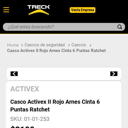
Venta Empresa
¿Qué estas buscando?
TÉRMINOS MÁS BUSCADOS
Cascos de seguridad
Cascos
1
.
botin
Casco Activex II Rojo Arnes Cinta 6 Puntas Ratchet
2
.
pantalon
3
.
guantes
4
.
geologo
5
.
casco
ACTIVEX
Casco Activex II Rojo Arnes Cinta 6
Puntas Ratchet
SKU
:
01-01-253