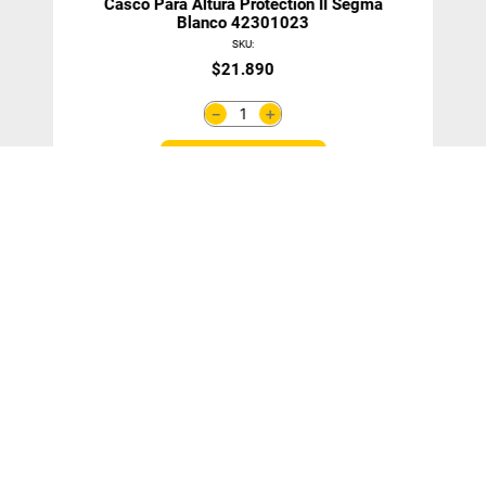
Casco Para Altura Protection II Segma
Blanco 42301023
SKU
:
$
21
.
890
＋
－
Agregar Al Carro
¡SUSCRÍBETE!
y entérate de nuestras ofertas y novedades