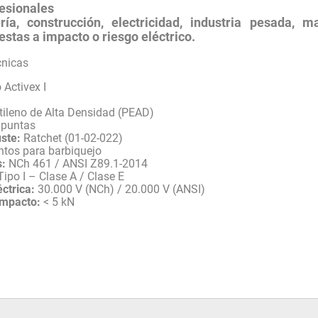
esionales
ría, construcción, electricidad, industria pesada, ma
stas a impacto o riesgo eléctrico.
cnicas
Activex I
tileno de Alta Densidad (PEAD)
 puntas
ste:
Ratchet (01-02-022)
ntos para barbiquejo
s:
NCh 461 / ANSI Z89.1-2014
ipo I – Clase A / Clase E
éctrica:
30.000 V (NCh) / 20.000 V (ANSI)
impacto:
< 5 kN