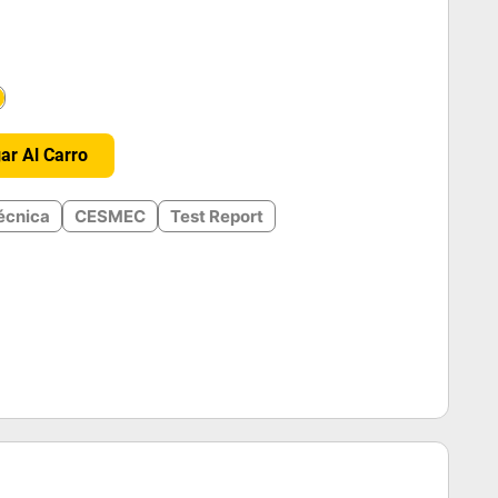
＋
ar Al Carro
écnica
CESMEC
Test Report