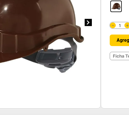
－
Agreg
Ficha T