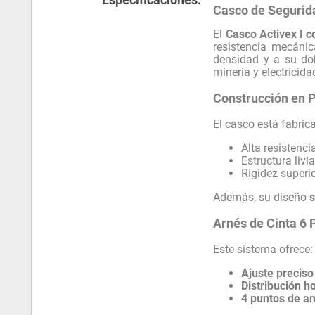
Casco de Segurida
El
Casco Activex I c
resistencia mecánic
densidad y a su dob
minería y electricida
Construcción en P
El casco está fabri
Alta resistenc
Estructura livi
Rigidez superi
Además, su diseño
s
Arnés de Cinta 6 
Este sistema ofrece:
Ajuste preciso
Distribución 
4 puntos de an