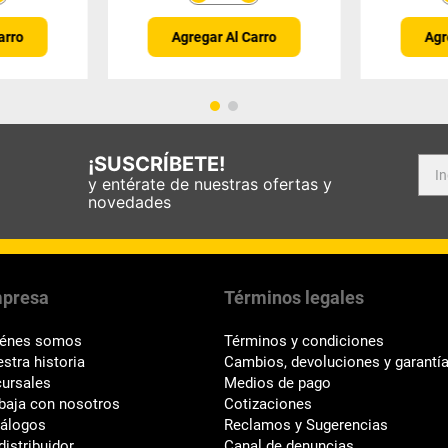
arro
Agregar Al Carro
Agr
¡SUSCRÍBETE!
y entérate de nuestras ofertas y
novedades
presa
Términos legales
iénes somos
Términos y condiciones
stra historia
Cambios, devoluciones y garantí
ursales
Medios de pago
baja con nosotros
Cotizaciones
tálogos
Reclamos y Sugerencias
distribuidor
Canal de denuncias