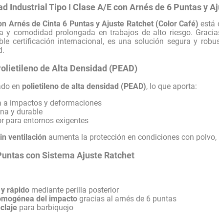
d Industrial Tipo I Clase A/E con Arnés de 6 Puntas y A
on Arnés de Cinta 6 Puntas y Ajuste Ratchet (Color Café)
está 
a y comodidad prolongada en trabajos de alto riesgo. Gracias
le certificación internacional, es una solución segura y robus
d.
olietileno de Alta Densidad (PEAD)
cado en
polietileno de alta densidad (PEAD)
, lo que aporta:
ia a impactos y deformaciones
ana y durable
or para entornos exigentes
in ventilación
aumenta la protección en condiciones con polvo, 
Puntas con Sistema Ajuste Ratchet
 y rápido
mediante perilla posterior
homogénea del impacto
gracias al arnés de 6 puntas
claje
para barbiquejo