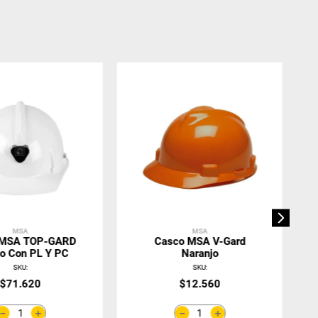
MSA
MSA
 MSA TOP-GARD
Casco MSA V-Gard
o Con PL Y PC
Naranjo
SKU
:
SKU
:
$
71
.
620
$
12
.
560
＋
＋
－
－