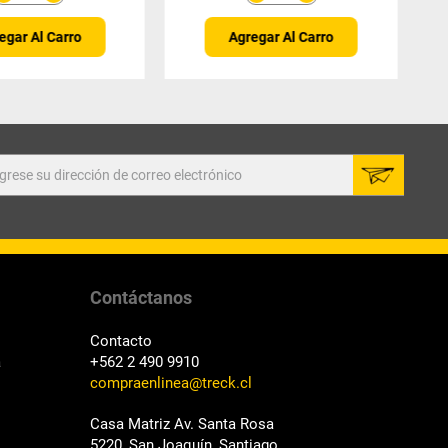
egar Al Carro
Agregar Al Carro
Contáctanos
Contacto
a
+562 2 490 9910
compraenlinea@treck.cl
Casa Matriz Av. Santa Rosa
5220, San Joaquín, Santiago