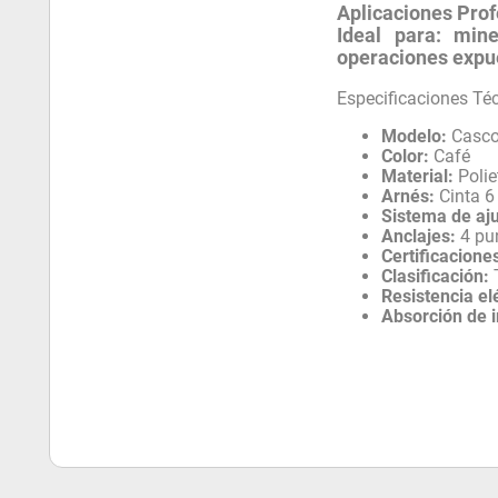
Aplicaciones Prof
Ideal para:
mine
operaciones expue
Especificaciones Té
Modelo:
Casco 
Color:
Café
Material:
Polie
Arnés:
Cinta 6
Sistema de aju
Anclajes:
4 pu
Certificacione
Clasificación:
T
Resistencia el
Absorción de 