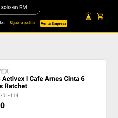
 solo en RM
les
Sigue tu pedido
Venta Empresa
VEX
 Activex I Cafe Arnes Cinta 6
s Ratchet
1-01-114
70