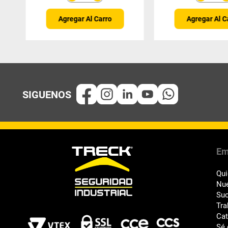
Agregar Al Carro
Agregar Al C
Em
Qu
Nue
Suc
Tra
Ca
Sé 