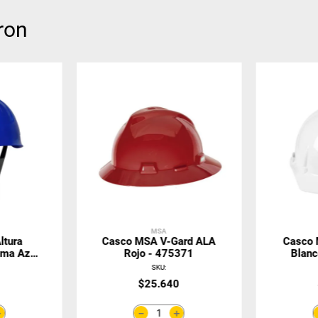
ron
MSA
ltura
Casco MSA V-Gard ALA
Casco
gma Azul
Rojo - 475371
Blanc
4
SKU
:
0
$
25
.
640
＋
＋
－