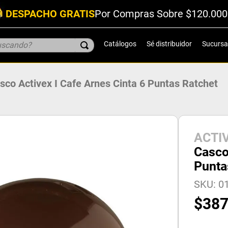
DESPACHO GRATIS
Por Compras Sobre $120.000
scando?
Catálogos
Sé distribuidor
Sucursa
sco Activex I Cafe Arnes Cinta 6 Puntas Ratchet
ACTI
Casco
Punta
SKU
:
0
$
38