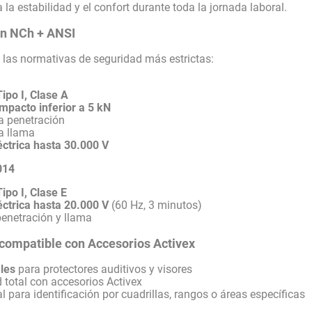
la estabilidad y el confort durante toda la jornada laboral.
ón NCh + ANSI
 las normativas de seguridad más estrictas:
Tipo I, Clase A
mpacto inferior a 5 kN
la penetración
la llama
éctrica hasta 30.000 V
014
Tipo I, Clase E
éctrica hasta 20.000 V
(60 Hz, 3 minutos)
penetración y llama
compatible con Accesorios Activex
les
para protectores auditivos y visores
 total con accesorios Activex
al para identificación por cuadrillas, rangos o áreas específicas