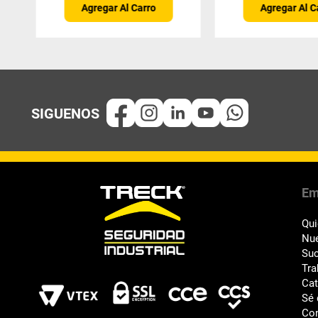
Agregar Al Carro
Agregar Al C
Em
Qu
Nue
Suc
Tra
Ca
Sé 
Co