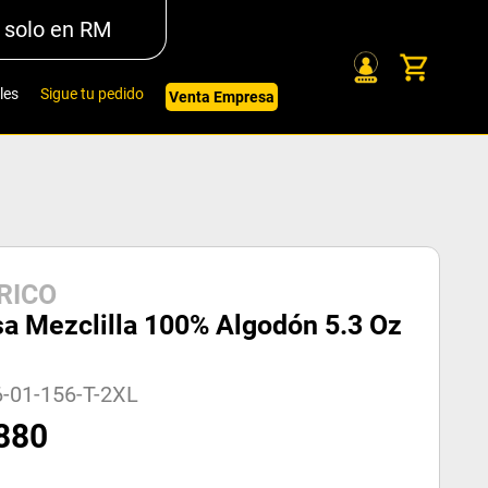
 solo en RM
les
Sigue tu pedido
Venta Empresa
RICO
a Mezclilla 100% Algodón 5.3 Oz
-01-156-T-2XL
880