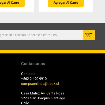
egar Al Carro
Agregar Al Carro
Contáctanos
Contacto
a
+562 2 490 9910
compraenlinea@treck.cl
Casa Matriz Av. Santa Rosa
5220, San Joaquín, Santiago
Chile