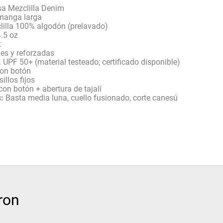
a Mezclilla Denim
anga larga
illa 100% algodón (prelavado)
.5 oz
t
es y reforzadas
:
UPF 50+ (material testeado; certificado disponible)
on botón
illos fijos
con botón + abertura de tajalí
:
Basta media luna, cuello fusionado, corte canesú
ron