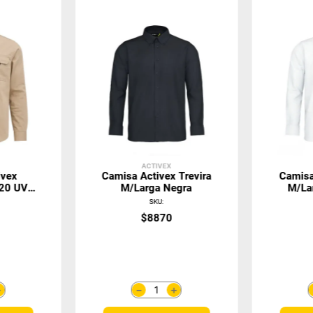
ACTIVEX
ivex
Camisa Activex Trevira
Camisa
/20 UV
M/larga Negra
M/La
SKU
:
0
$
8870
＋
＋
－