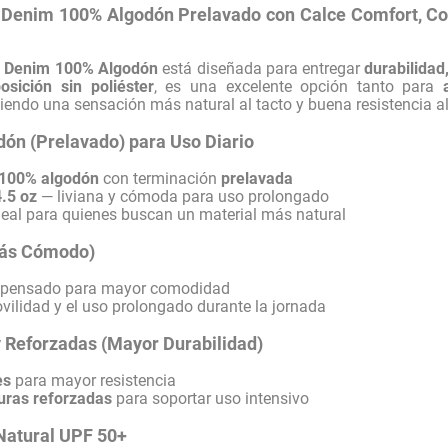
 Denim 100% Algodón Prelavado con Calce Comfort, Cos
a Denim 100% Algodón
está diseñada para entregar
durabilidad
sición sin poliéster
, es una excelente opción tanto para
iendo una sensación más natural al tacto y buena resistencia a
ón (Prelavado) para Uso Diario
a 100% algodón
con terminación
prelavada
4.5 oz
— liviana y cómoda para uso prolongado
 ideal para quienes buscan un material más natural
Más Cómodo)
pensado para mayor comodidad
vilidad y el uso prolongado durante la jornada
 Reforzadas (Mayor Durabilidad)
es
para mayor resistencia
turas reforzadas
para soportar uso intensivo
Natural UPF 50+