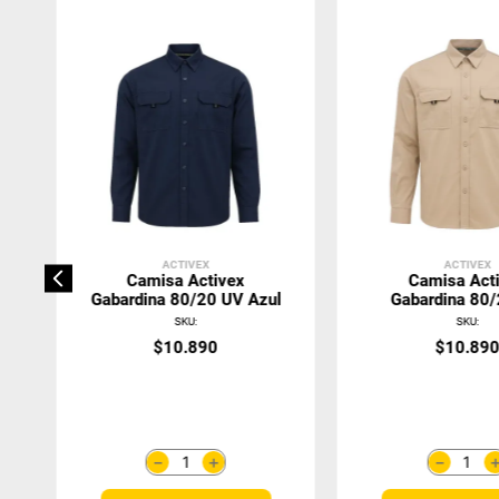
ACTIVEX
ACTIVEX
Camisa Activex
Camisa Act
Gabardina 80/20 UV Azul
Gabardina 80
Beige
SKU
:
SKU
:
$
10
.
890
$
10
.
89
＋
－
－