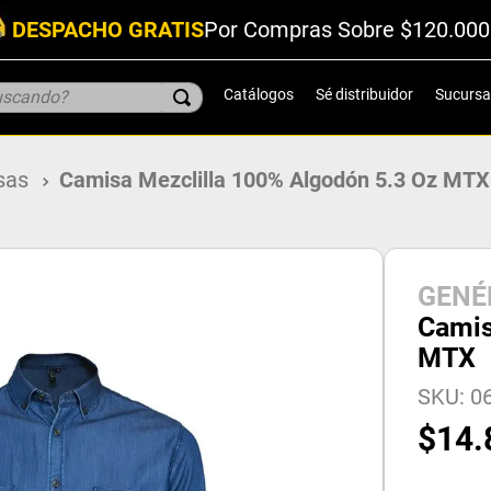
DESPACHO GRATIS
Por Compras Sobre $120.000
scando?
Catálogos
Sé distribuidor
Sucursa
sas
Camisa Mezclilla 100% Algodón 5.3 Oz MTX
GENÉ
Camis
MTX
SKU
:
06
$
14
.