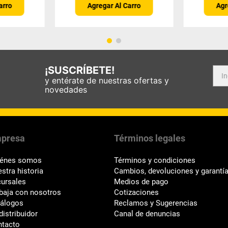
arro
Agregar Al Carro
Agr
¡SUSCRÍBETE!
y entérate de nuestras ofertas y
novedades
presa
Términos legales
iénes somos
Términos y condiciones
stra historia
Cambios, devoluciones y garantí
ursales
Medios de pago
baja con nosotros
Cotizaciones
tálogos
Reclamos y Sugerencias
distribuidor
Canal de denuncias
ntacto