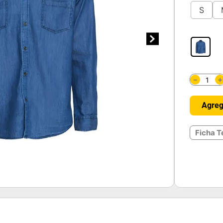
S
－
Agreg
Ficha T