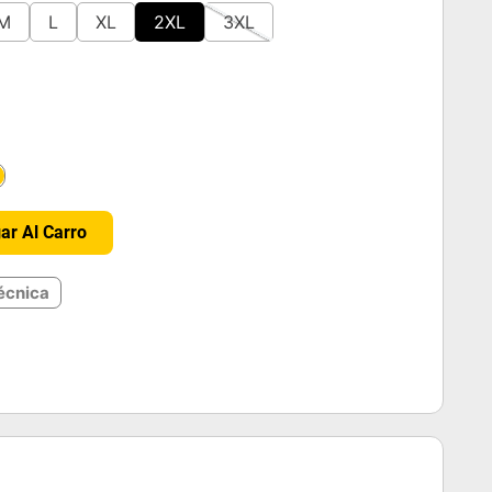
M
L
XL
2XL
3XL
＋
ar Al Carro
écnica