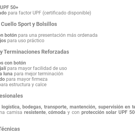
l UPF 50+
ado
para factor UPF (certificado disponible)
Cuello Sport y Bolsillos
on botón
para una presentación más ordenada
ijos
para uso práctico
 y Terminaciones Reforzadas
os con botón
alí
para mayor facilidad de uso
a luna
para mejor terminación
ado
para mayor firmeza
ara estructura y calce
esionales
:
logística, bodegas, transporte, mantención, supervisión en t
una camisa
resistente
,
cómoda
y con
protección solar UPF 50
Técnicas