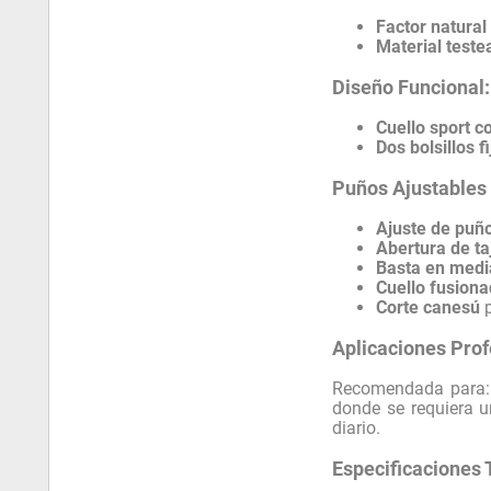
Factor natura
Material teste
Diseño Funcional: 
Cuello sport c
Dos bolsillos f
Puños Ajustables
Ajuste de puñ
Abertura de taj
Basta en medi
Cuello fusion
Corte canesú
p
Aplicaciones Prof
Recomendada para
donde se requiera 
diario.
Especificaciones 