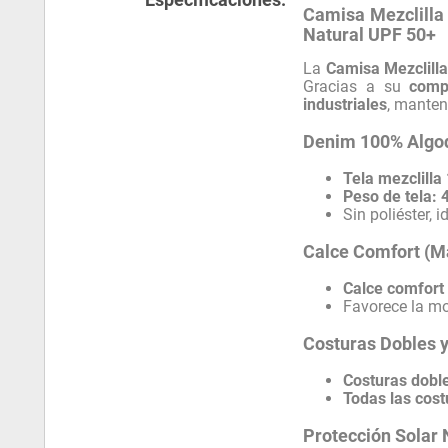
Camisa Mezclilla
Natural UPF 50+
La
Camisa Mezclill
Gracias a su
compo
industriales
, manten
Denim 100% Algod
Tela mezclill
Peso de tela:
Sin poliéster,
Calce Comfort (
Calce comfort
Favorece la mo
Costuras Dobles y
Costuras dobl
Todas las cos
Protección Solar 