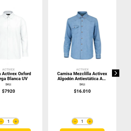
ACTIVEX
ACTIVEX
 Activex Oxford
Camisa Mezclilla Activex
rga Blanca UV
Algodón Antiestática AS-
1000
SKU
:
SKU
:
$
7920
$
16
.
010
＋
＋
－
－