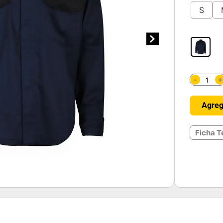
S
－
Agreg
Ficha T