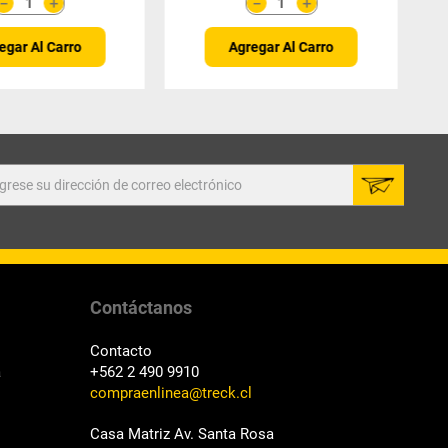
＋
＋
－
－
egar Al Carro
Agregar Al Carro
Contáctanos
Contacto
a
+562 2 490 9910
compraenlinea@treck.cl
Casa Matriz Av. Santa Rosa