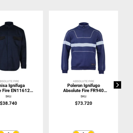
BSOLUTE FIRE
ABSOLUTE FIRE
isa Ignifuga
Poleron Ignifugo
e Fire EN11612 +
Absolute Fire FR940
 9,5cal Azul
Antiestatico
SKU
:
SKU
:
$
38
.
740
$
73
.
720