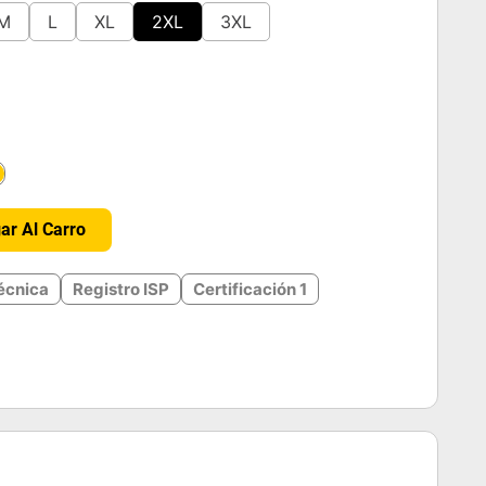
M
L
XL
2XL
3XL
＋
ar Al Carro
écnica
Registro ISP
Certificación 1