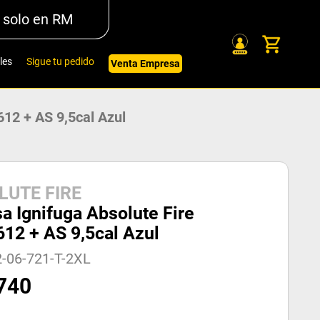
 solo en RM
les
Sigue tu pedido
Venta Empresa
612 + AS 9,5cal Azul
LUTE FIRE
a Ignifuga Absolute Fire
12 + AS 9,5cal Azul
-06-721-T-2XL
740