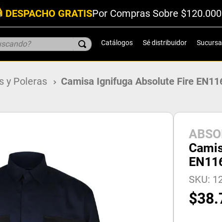
DESPACHO GRATIS
Por Compras Sobre $120.000
scando?
Catálogos
Sé distribuidor
Sucursa
 y Poleras
Camisa Ignifuga Absolute Fire EN11
ABSO
Camis
EN116
SKU
:
12
$
38
.