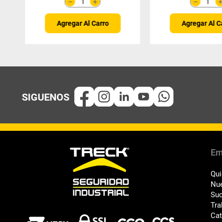
＋
－
－
Agregar Al Carro
Agregar Al C
Em
Qu
Nue
Suc
Tra
Ca