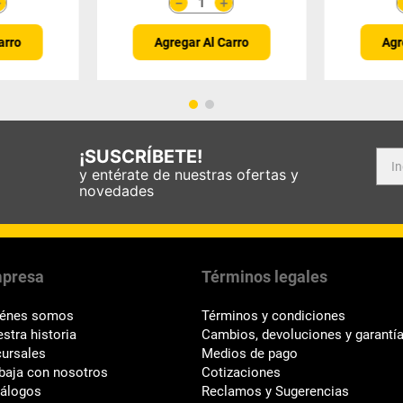
＋
＋
－
arro
Agregar Al Carro
Agr
¡SUSCRÍBETE!
y entérate de nuestras ofertas y
novedades
presa
Términos legales
iénes somos
Términos y condiciones
stra historia
Cambios, devoluciones y garantí
ursales
Medios de pago
baja con nosotros
Cotizaciones
tálogos
Reclamos y Sugerencias