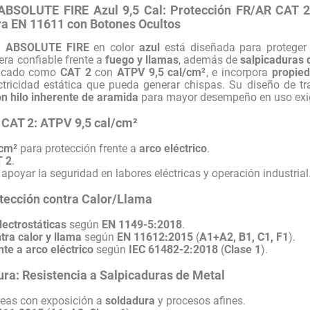
ABSOLUTE FIRE Azul 9,5 Cal: Protección FR/AR CAT 2 
ra EN 11611 con Botones Ocultos
ga ABSOLUTE FIRE
en color
azul
está diseñada para proteger
ra confiable frente a
fuego y llamas
, además de
salpicaduras 
ficado como
CAT 2
con
ATPV 9,5 cal/cm²
, e incorpora
propied
ctricidad estática que pueda generar chispas. Su diseño de 
on hilo inherente de aramida
para mayor desempeño en uso exi
 CAT 2: ATPV 9,5 cal/cm²
/cm²
para protección frente a
arco eléctrico
.
T 2
.
apoyar la seguridad en labores eléctricas y operación industrial
otección contra Calor/Llama
ectrostáticas
según
EN 1149-5:2018
.
tra calor y llama
según
EN 11612:2015
(
A1+A2, B1, C1, F1
).
nte a arco eléctrico
según
IEC 61482-2:2018
(
Clase 1
).
ura: Resistencia a Salpicaduras de Metal
reas con exposición a
soldadura
y procesos afines.