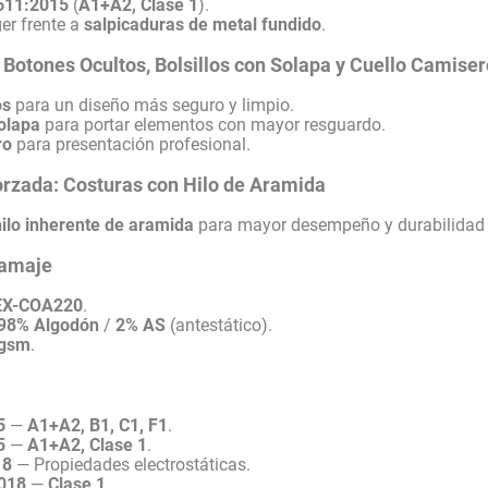
611:2015
(
A1+A2, Clase 1
).
er frente a
salpicaduras de metal fundido
.
 Botones Ocultos, Bolsillos con Solapa y Cuello Camise
os
para un diseño más seguro y limpio.
solapa
para portar elementos con mayor resguardo.
ro
para presentación profesional.
orzada: Costuras con Hilo de Aramida
ilo inherente de aramida
para mayor desempeño y durabilidad 
ramaje
EX-COA220
.
98% Algodón
/
2% AS
(antestático).
 gsm
.
5
—
A1+A2, B1, C1, F1
.
5
—
A1+A2, Clase 1
.
18
— Propiedades electrostáticas.
2018
—
Clase 1
.