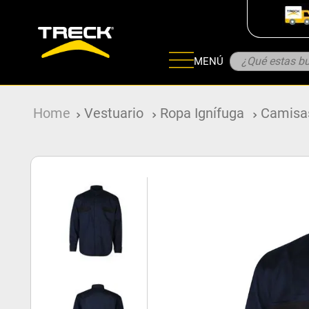
¿Qué estas bu
MENÚ
ADOS
Vestuario
Ropa Ignífuga
Camisas