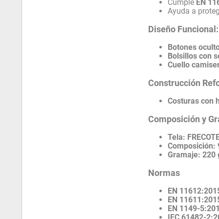
Cumple
EN 11
Ayuda a proteg
Diseño Funcional:
Botones ocult
Bolsillos con 
Cuello camise
Construcción Ref
Costuras con h
Composición y G
Tela:
FRECOT
Composición:
Gramaje:
220
Normas
EN 11612:201
EN 11611:201
EN 1149-5:20
IEC 61482-2: