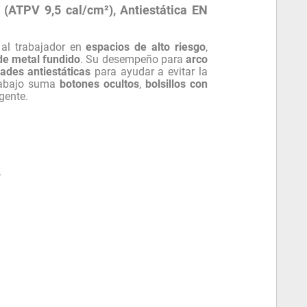
(ATPV 9,5 cal/cm²), Antiestática EN
 al trabajador en
espacios de alto riesgo
,
de metal fundido
. Su desempeño para
arco
ades antiestáticas
para ayudar a evitar la
trabajo suma
botones ocultos
,
bolsillos con
gente.
.