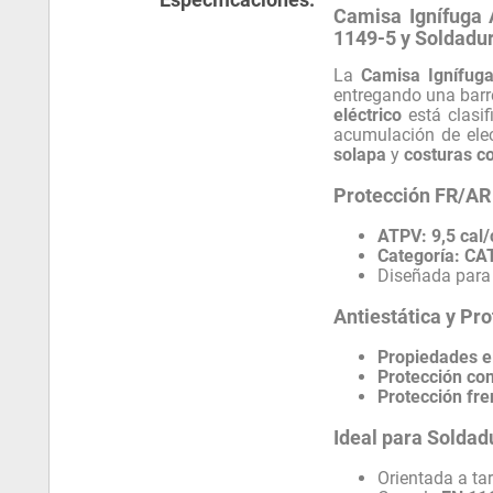
Camisa Ignífuga 
1149-5 y Soldadu
La
Camisa Ignífu
entregando una barre
eléctrico
está clasi
acumulación de ele
solapa
y
costuras c
Protección FR/AR
ATPV:
9,5 cal
Categoría:
CA
Diseñada para 
Antiestática y Pr
Propiedades el
Protección con
Protección fre
Ideal para Soldad
Orientada a ta