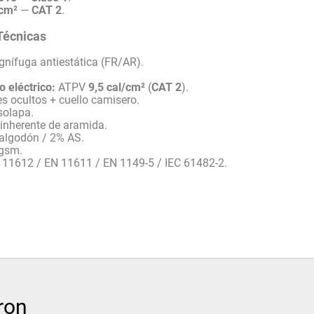
/cm²
—
CAT 2
.
Técnicas
nífuga antiestática (FR/AR).
o eléctrico:
ATPV
9,5 cal/cm²
(
CAT 2
).
s ocultos + cuello camisero.
solapa.
 inherente de aramida.
algodón / 2% AS.
gsm.
11612 / EN 11611 / EN 1149-5 / IEC 61482-2.
ron