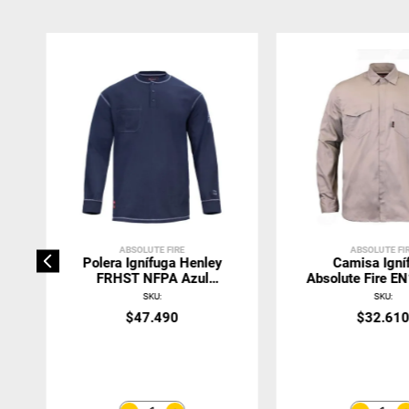
ABSOLUTE FIRE
ABSOLUTE FI
Polera Ignífuga Henley
Camisa Igní
FRHST NFPA Azul
Absolute Fire E
Absolute Fire
AS Beig
SKU
:
SKU
:
$
47
.
490
$
32
.
61