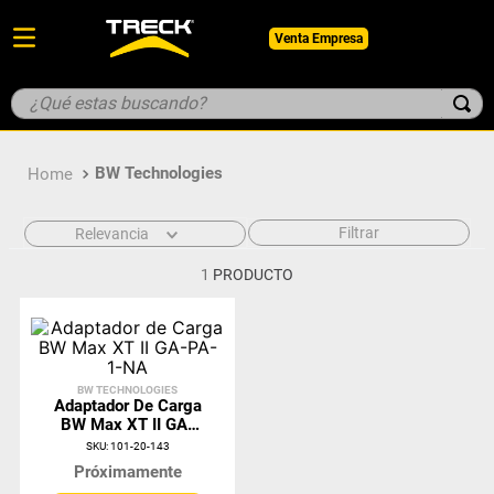
Venta Empresa
¿Qué estas buscando?
TÉRMINOS MÁS BUSCADOS
BW Technologies
1
.
botin
2
.
guantes
Filtrar
Relevancia
3
.
pantalon
1
PRODUCTO
4
.
geologo
5
.
casco
BW TECHNOLOGIES
Adaptador De Carga
BW Max XT II GA-
PA-1-NA
SKU
:
101-20-143
Próximamente