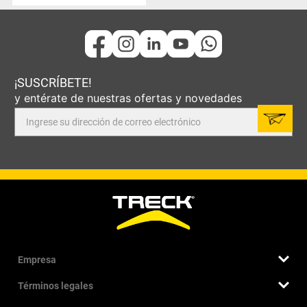
¡SUSCRÍBETE!
y entérate de nuestras ofertas y novedades
Empresa
Términos legales
Quiénes somos
Nuestra historia