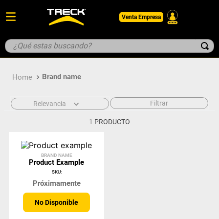
Venta Empresa
¿Qué estas buscando?
TÉRMINOS MÁS BUSCADOS
Brand name
1
.
botin
2
.
guantes
Filtrar
Relevancia
3
.
pantalon
1
PRODUCTO
4
.
geologo
5
.
casco
BRAND NAME
Product Example
SKU
:
Próximamente
No Disponible