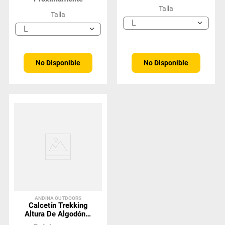
Talla
Talla
L
L
No Disponible
No Disponible
ANDINA OUTDOORS
Calcetín Trekking
Altura De Algodón Y
Pima 2Pack Gris -