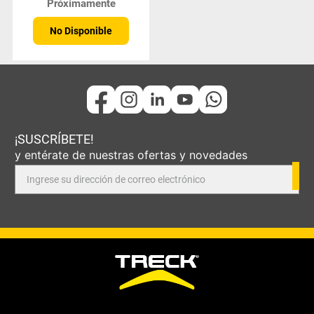
Próximamente
Marrón
No Disponible
¡SUSCRÍBETE!
y entérate de nuestras ofertas y novedades