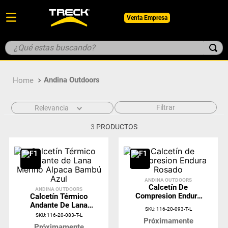
Venta Empresa
¿Qué estas buscando?
TÉRMINOS MÁS BUSCADOS
Andina Outdoors
1
.
botin
2
.
pantalon
Filtrar
Relevancia
3
.
guantes
3
PRODUCTOS
4
.
geologo
5
.
casco
ANDINA OUTDOORS
Calcetín De
ANDINA OUTDOORS
Compresion Endura
Calcetín Térmico
Rosado
Andante De Lana
SKU
:
116-20-093-T-L
Merino Alpaca
SKU
:
116-20-083-T-L
Próximamente
Bambú Azul
Próximamente