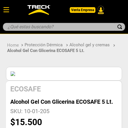
Venta Empresa
¿Qué estas buscando?
TÉRMINOS MÁS BUSCADOS
Protección Dérmica
Alcohol gel y cremas
1
.
botin
Alcohol Gel Con Glicerina ECOSAFE 5 Lt.
2
.
guantes
3
.
pantalon
4
.
geologo
5
.
casco
ECOSAFE
Alcohol Gel Con Glicerina ECOSAFE 5 Lt.
SKU
:
10-01-205
$
15
.
500