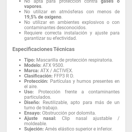
No apta para protección contra
gases o
vapores
.
No utilizar en atmósferas con menos de
19,5% de oxígeno
.
No utilizar en ambientes explosivos o con
contaminantes desconocidos.
Requiere correcta instalación y ajuste para
garantizar su efectividad.
Especificaciones Técnicas
Tipo:
Mascarilla de protección respiratoria.
Modelo:
ATX 9500.
Marca:
ATX / ACTIVEX.
Clasificación:
FFP3 R D.
Protección:
Partículas y humos presentes en
el aire.
Uso:
Protección frente a contaminantes
particulados.
Diseño:
Reutilizable, apto para más de un
turno de trabajo.
Ensayo:
Obstrucción por dolomita.
Ajuste nasal:
Clip nasal ajustable /
moldeable.
Sujeción:
Arnés elástico superior e inferior.