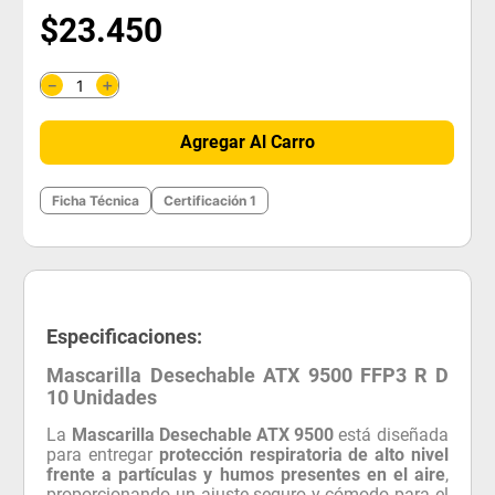
$
23
.
450
＋
－
Agregar Al Carro
Ficha Técnica
Certificación 1
Especificaciones:
Mascarilla Desechable ATX 9500 FFP3 R D
10 Unidades
La
Mascarilla Desechable ATX 9500
está diseñada
para entregar
protección respiratoria de alto nivel
frente a partículas y humos presentes en el aire
,
proporcionando un ajuste seguro y cómodo para el