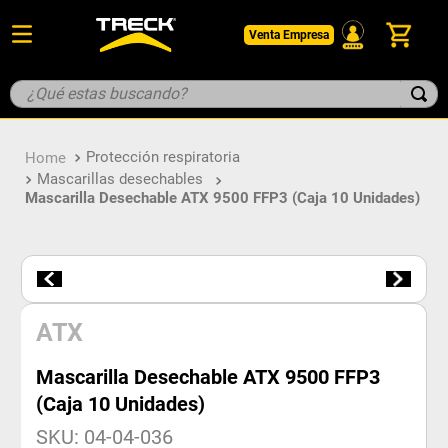
Venta Empresa
¿Qué estas buscando?
TÉRMINOS MÁS BUSCADOS
Protección respiratoria
1
.
botin
Mascarillas desechables
2
.
pantalon
Mascarilla Desechable ATX 9500 FFP3 (Caja 10 Unidades)
3
.
guantes
4
.
geologo
5
.
casco
ATX
Mascarilla Desechable ATX 9500 FFP3
(Caja 10 Unidades)
SKU
:
04-04-036