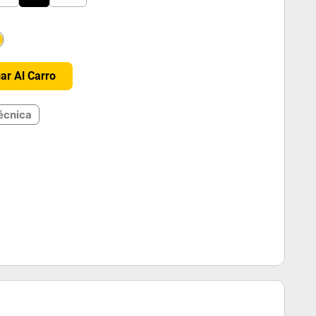
＋
ar Al Carro
écnica