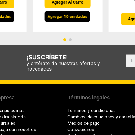
arro
Agregar Al Carro
idades
Agregar 10 unidades
Agr
¡SUSCRÍBETE!
y entérate de nuestras ofertas y
novedades
presa
Términos legales
iénes somos
Términos y condiciones
stra historia
Cambios, devoluciones y garantí
ursales
Medios de pago
baja con nosotros
Cotizaciones