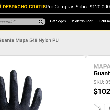
DESPACHO GRATIS
Por Compras Sobre $120.000
scando?
Catálogos
Sé distribuidor
Sucursa
Guante Mapa 548 Nylon PU
MAP
Guant
SKU
:
05
$
10
S