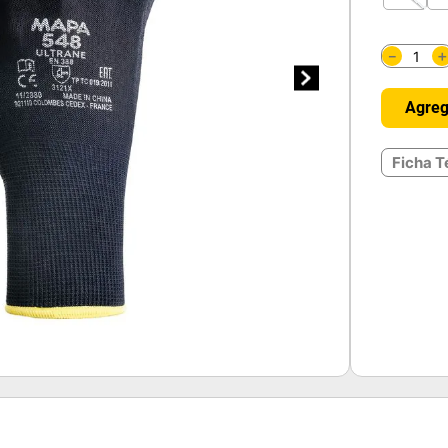
－
Agreg
Ficha T