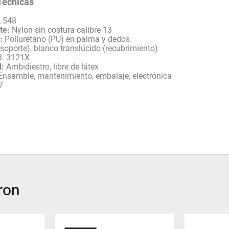
Técnicas
 548
te:
Nylon sin costura calibre 13
:
Poliuretano (PU) en palma y dedos
soporte), blanco translúcido (recubrimiento)
: 3121X
d:
Ambidiestro, libre de látex
nsamble, mantenimiento, embalaje, electrónica
7
ron