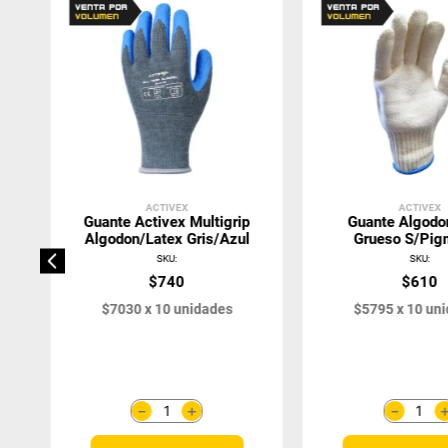
ACTIVEX
ACTIVEX
Guante Activex Multigrip
Guante Algodo
Algodon/Latex Gris/Azul
Grueso S/Pig
SKU
:
SKU
:
$
740
$
610
$
7030
x
10
unidades
$
5795
x
10
uni
＋
－
－