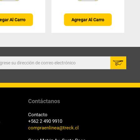
egar Al Carro
Agregar Al Carro
Contáctanos
Contacto
a
+562 2 490 9910
compraenlinea@treck.cl