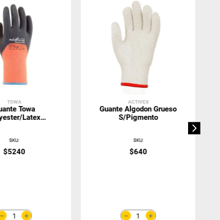
TOWA
ACTIVEX
uante Towa
Guante Algodon Grueso
yester/Latex
S/Pigmento
rab Thermo 3/4
Naranjo
SKU
:
SKU
:
$
5240
$
640
＋
＋
－
－