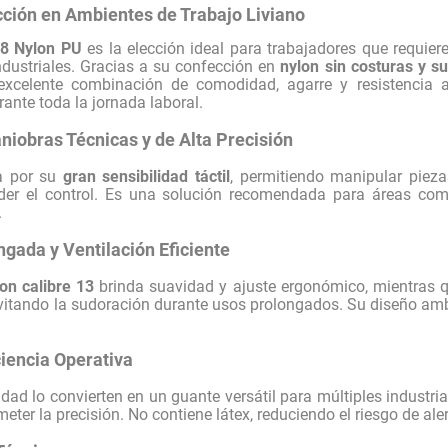
cción en Ambientes de Trabajo Liviano
8 Nylon PU
es la elección ideal para trabajadores que requieren
ndustriales. Gracias a su confección en
nylon sin costuras y s
excelente combinación de comodidad, agarre y resistencia a
ante toda la jornada laboral.
iobras Técnicas y de Alta Precisión
a por su
gran sensibilidad táctil
, permitiendo manipular piez
erder el control. Es una solución recomendada para áreas c
.
gada y Ventilación Eficiente
lon calibre 13
brinda suavidad y ajuste ergonómico, mientras 
vitando la sudoración durante usos prolongados. Su diseño ambi
ciencia Operativa
ilidad lo convierten en un guante versátil para múltiples industr
eter la precisión. No contiene látex, reduciendo el riesgo de ale