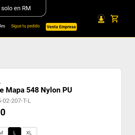
 solo en RM
les
Sigue tu pedido
Venta Empresa
A
e Mapa 548 Nylon PU
-02-207-T-L
20
M
L
XL