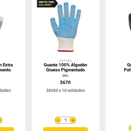
ACTIVEX
n Extra
Guante 100% Algodón
G
mento
Grueso Pigmentado
Pol
Powerg
SKU
:
$
670
dades
$
6365
x
10
unidades
＋
＋
－