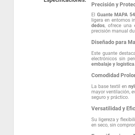
Precisión y Prote
El
Guante MAPA 54
ligera en entornos i
dedos
, ofrece una 
precisión manual dur
Diseñado para Man
Este guante destac
electrónicos sin p
embalaje y logística
Comodidad Prolon
La base textil en
ny
mayor ventilación, e
seguro y práctico.
Versatilidad y Efi
Su ligereza y flexib
en seco, sin comprom