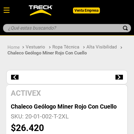
Venta Empresa
¿Qué estas buscando?
TÉRMINOS MÁS BUSCADOS
Vestuario
Ropa Técnica
Alta Visibilidad
1
.
botin
Chaleco Geólogo Miner Rojo Con Cuello
2
.
pantalon
3
.
guantes
4
.
geologo
5
.
casco
ACTIVEX
Chaleco Geólogo Miner Rojo Con Cuello
SKU
:
20-01-002-T-2XL
$
26
.
420