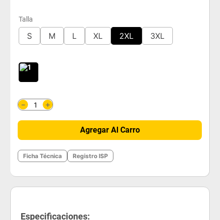
Talla
S
M
L
XL
2XL
3XL
＋
－
Agregar Al Carro
Ficha Técnica
Registro ISP
Especificaciones: