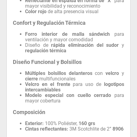
Reflectante en espalda en forma de “X”
para
mayor visibilidad y reconocimiento
Color rojo
de alta presencia visual
Confort y Regulación Térmica
Forro interior de malla sándwich
para
ventilación y mayor comodidad
Diseño de
rápida eliminación del sudor
y
regulación térmica
Diseño Funcional y Bolsillos
Múltiples bolsillos delanteros
con
velcro
y
cierre
multifuncionales
Velcro en el frente
para uso de
logotipos
intercambiables
Modelo especial con cuello cerrado
para
mayor cobertura
Composición
Exterior:
100% Poliéster,
160 grs
Cintas reflectantes:
3M Scotchlite de 2”
8906