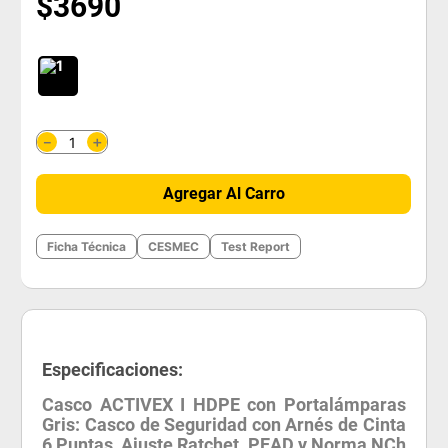
$
3690
＋
－
Agregar Al Carro
Ficha Técnica
CESMEC
Test Report
Especificaciones:
Casco ACTIVEX I HDPE con Portalámparas
Gris: Casco de Seguridad con Arnés de Cinta
6 Puntas, Ajuste Ratchet, PEAD y Norma NCh