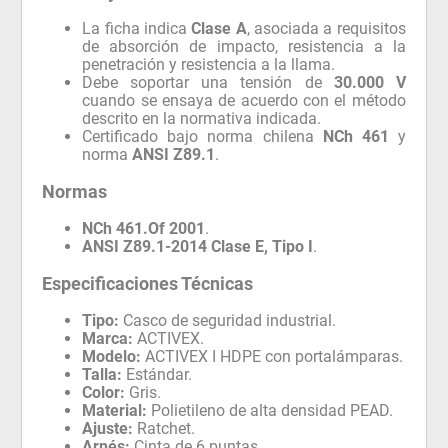
La ficha indica
Clase A
, asociada a requisitos
de absorción de impacto, resistencia a la
penetración y resistencia a la llama.
Debe soportar una tensión de
30.000 V
cuando se ensaya de acuerdo con el método
descrito en la normativa indicada.
Certificado bajo norma chilena
NCh 461
y
norma
ANSI Z89.1
.
Normas
NCh 461.Of 2001
.
ANSI Z89.1-2014 Clase E, Tipo I
.
Especificaciones Técnicas
Tipo:
Casco de seguridad industrial.
Marca:
ACTIVEX.
Modelo:
ACTIVEX I HDPE con portalámparas.
Talla:
Estándar.
Color:
Gris.
Material:
Polietileno de alta densidad PEAD.
Ajuste:
Ratchet.
Arnés:
Cinta de 6 puntas.