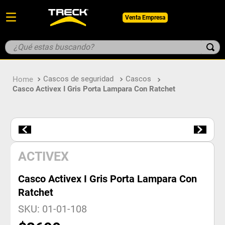
Venta Empresa
¿Qué estas buscando?
TÉRMINOS MÁS BUSCADOS
Cascos de seguridad
Cascos
1
.
botin
Casco Activex I Gris Porta Lampara Con Ratchet
2
.
pantalon
3
.
guantes
4
.
geologo
5
.
casco
ACTIVEX
Casco Activex I Gris Porta Lampara Con
Ratchet
SKU
:
01-01-108