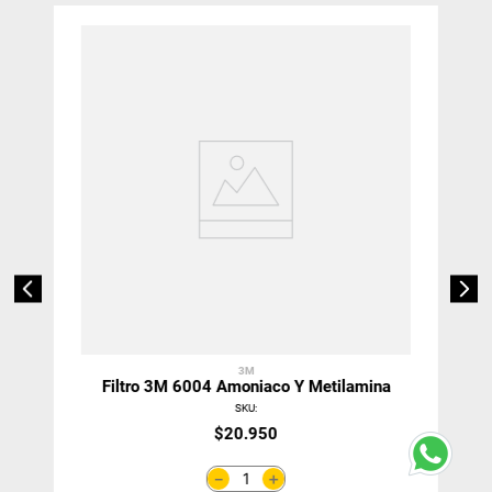
3M
Filtro 3M 6004 Amoniaco Y Metilamina
SKU
:
$
20
.
950
＋
－