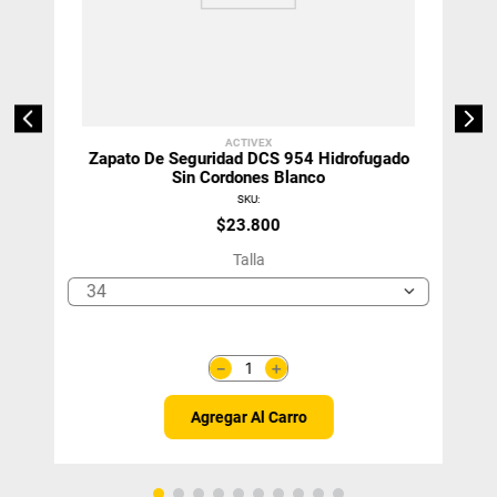
ACTIVEX
Zapato De Seguridad DCS 954 Hidrofugado
Sin Cordones Blanco
SKU
:
$
23
.
800
Talla
34
＋
－
Agregar Al Carro