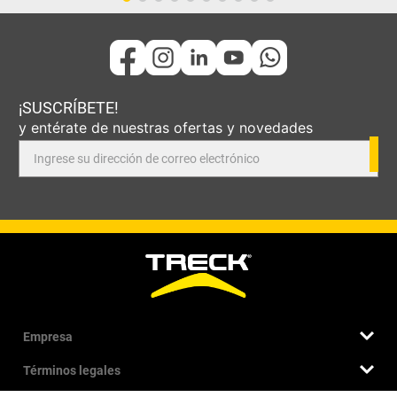
¡SUSCRÍBETE!
y entérate de nuestras ofertas y novedades
Empresa
Términos legales
Quiénes somos
Nuestra historia