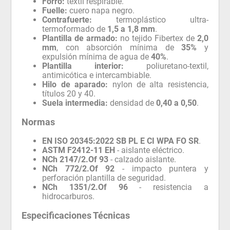
Forro:
textil respirable.
Fuelle:
cuero napa negro.
Contrafuerte:
termoplástico ultra-
termoformado de
1,5 a 1,8 mm
.
Plantilla de armado:
no tejido Fibertex de
2,0
mm
, con absorción mínima de
35%
y
expulsión mínima de agua de
40%
.
Plantilla interior:
poliuretano-textil,
antimicótica e intercambiable.
Hilo de aparado:
nylon de alta resistencia,
títulos 20 y 40.
Suela intermedia:
densidad de
0,40 a 0,50
.
Normas
EN ISO 20345:2022 SB PL E CI WPA FO SR
.
ASTM F2412-11 EH
- aislante eléctrico.
NCh 2147/2.Of 93
- calzado aislante.
NCh 772/2.Of 92
- impacto puntera y
perforación plantilla de seguridad.
NCh 1351/2.Of 96
- resistencia a
hidrocarburos.
Especificaciones Técnicas