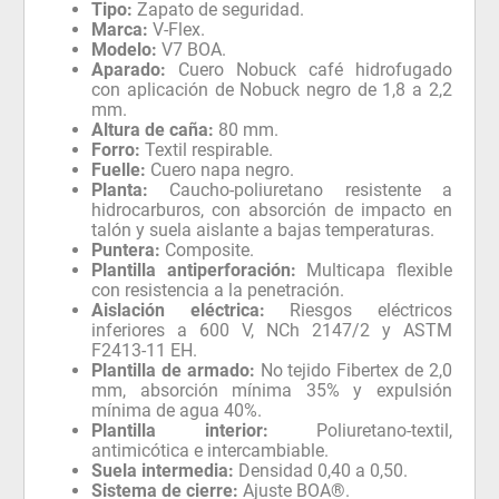
Tipo:
Zapato de seguridad.
Marca:
V-Flex.
Modelo:
V7 BOA.
Aparado:
Cuero Nobuck café hidrofugado
con aplicación de Nobuck negro de 1,8 a 2,2
mm.
Altura de caña:
80 mm.
Forro:
Textil respirable.
Fuelle:
Cuero napa negro.
Planta:
Caucho-poliuretano resistente a
hidrocarburos, con absorción de impacto en
talón y suela aislante a bajas temperaturas.
Puntera:
Composite.
Plantilla antiperforación:
Multicapa flexible
con resistencia a la penetración.
Aislación eléctrica:
Riesgos eléctricos
inferiores a 600 V, NCh 2147/2 y ASTM
F2413-11 EH.
Plantilla de armado:
No tejido Fibertex de 2,0
mm, absorción mínima 35% y expulsión
mínima de agua 40%.
Plantilla interior:
Poliuretano-textil,
antimicótica e intercambiable.
Suela intermedia:
Densidad 0,40 a 0,50.
Sistema de cierre:
Ajuste BOA®.