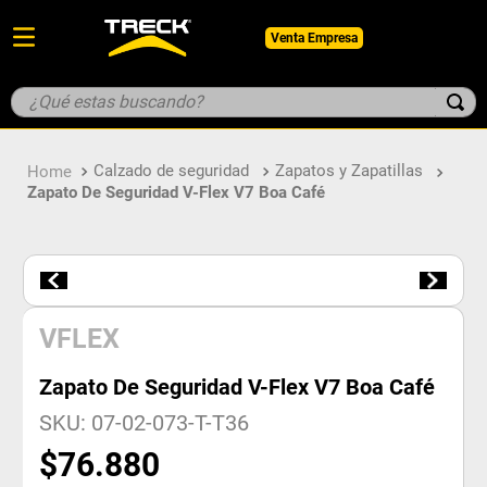
Venta Empresa
¿Qué estas buscando?
TÉRMINOS MÁS BUSCADOS
Calzado de seguridad
Zapatos y Zapatillas
1
.
botin
Zapato De Seguridad V-Flex V7 Boa Café
2
.
pantalon
3
.
guantes
4
.
geologo
5
.
casco
VFLEX
Zapato De Seguridad V-Flex V7 Boa Café
SKU
:
07-02-073-T-T36
$
76
.
880