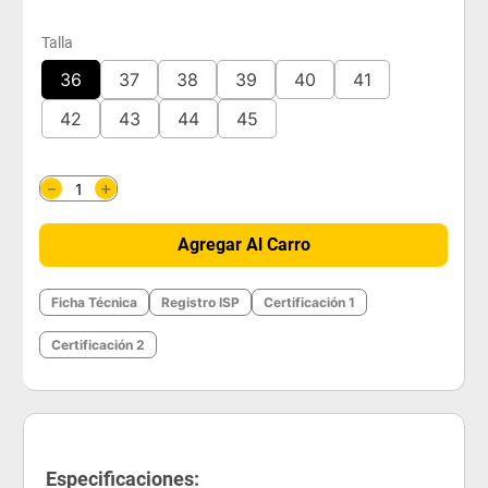
Talla
36
37
38
39
40
41
42
43
44
45
＋
－
Agregar Al Carro
Ficha Técnica
Registro ISP
Certificación 1
Certificación 2
Especificaciones: