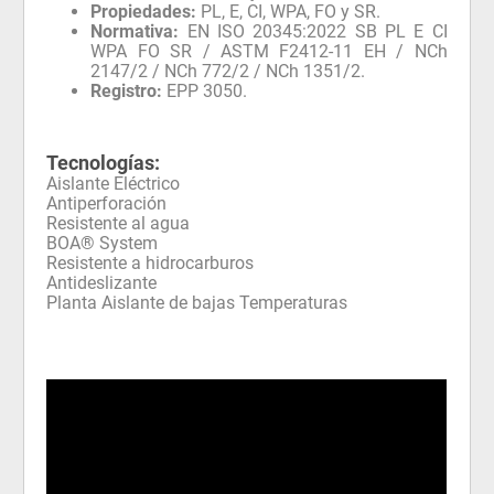
Propiedades:
PL, E, CI, WPA, FO y SR.
Normativa:
EN ISO 20345:2022 SB PL E CI
WPA FO SR / ASTM F2412-11 EH / NCh
2147/2 / NCh 772/2 / NCh 1351/2.
Registro:
EPP 3050.
Tecnologías:
Aislante Eléctrico
Antiperforación
Resistente al agua
BOA® System
Resistente a hidrocarburos
Antideslizante
Planta Aislante de bajas Temperaturas