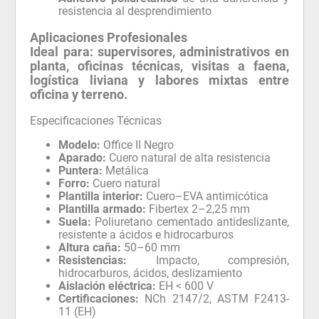
resistencia al desprendimiento
Aplicaciones Profesionales
Ideal para:
supervisores, administrativos en
planta, oficinas técnicas, visitas a faena,
logística liviana y labores mixtas entre
oficina y terreno.
Especificaciones Técnicas
Modelo:
Office II Negro
Aparado:
Cuero natural de alta resistencia
Puntera:
Metálica
Forro:
Cuero natural
Plantilla interior:
Cuero–EVA antimicótica
Plantilla armado:
Fibertex 2–2,25 mm
Suela:
Poliuretano cementado antideslizante,
resistente a ácidos e hidrocarburos
Altura caña:
50–60 mm
Resistencias:
Impacto, compresión,
hidrocarburos, ácidos, deslizamiento
Aislación eléctrica:
EH < 600 V
Certificaciones:
NCh 2147/2, ASTM F2413-
11 (EH)