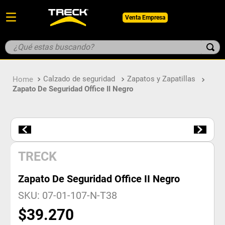
Venta Empresa
¿Qué estas buscando?
TÉRMINOS MÁS BUSCADOS
Calzado de seguridad
Zapatos y Zapatillas
1
.
botin
Zapato De Seguridad Office II Negro
2
.
guantes
3
.
pantalon
4
.
geologo
5
.
casco
TRECK
Zapato De Seguridad Office II Negro
SKU
:
07-01-107-N-T38
$
39
.
270