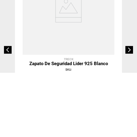
TRECK
Zapato De Seguridad Lider 925 Blanco
SKU
:
$
16
.
130
Talla
34
＋
－
Agregar Al Carro