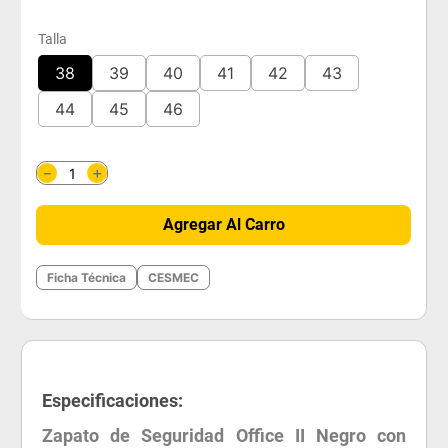
Talla
38
39
40
41
42
43
44
45
46
＋
－
Agregar Al Carro
Ficha Técnica
CESMEC
Especificaciones:
Zapato de Seguridad Office II Negro con