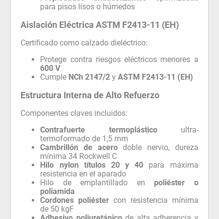
para pisos lisos o húmedos
Aislación Eléctrica ASTM F2413-11 (EH)
Certificado como calzado dieléctrico:
Protege contra riesgos eléctricos menores a
600 V
Cumple
NCh 2147/2
y
ASTM F2413-11 (EH)
Estructura Interna de Alto Refuerzo
Componentes claves incluidos:
Contrafuerte termoplástico
ultra-
termoformado de 1,5 mm
Cambrillón de acero
doble nervio, dureza
mínima 34 Rockwell C
Hilo nylon títulos 20 y 40
para máxima
resistencia en el aparado
Hilo de emplantillado en
poliéster o
poliamida
Cordones poliéster
con resistencia mínima
de 50 kgF
Adhesivo poliuretánico
de alta adherencia y