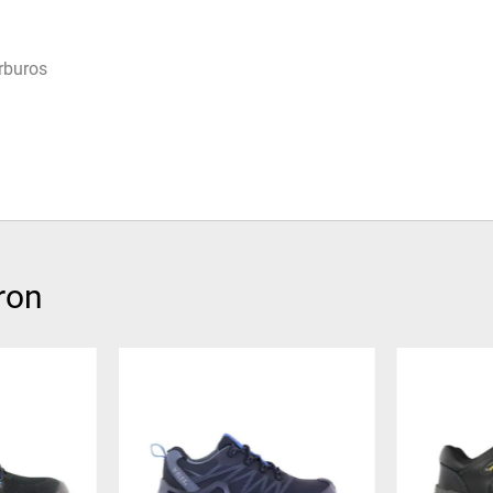
rburos
ron