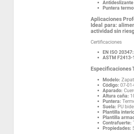
Antideslizant
Puntera term
Aplicaciones Prof
Ideal para:
alimen
actividad sin rie
Certificaciones
EN ISO 20347
ASTM F2413-1
Especificaciones 
Modelo:
Zapat
Código:
07-01
Aparado:
Cuer
Altura caña:
1
Puntera:
Termo
Suela:
PU bide
Plantilla interi
Plantilla arma
Contrafuerte:
Propiedades:
S