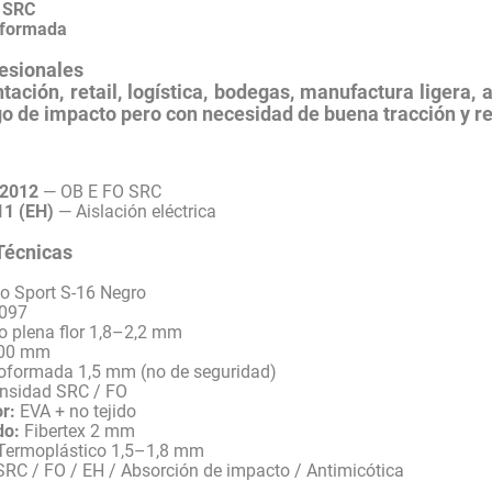
e SRC
oformada
esionales
tación, retail, logística, bodegas, manufactura ligera, 
sgo de impacto pero con necesidad de buena tracción y r
:2012
— OB E FO SRC
1 (EH)
— Aislación eléctrica
Técnicas
o Sport S-16 Negro
-097
o plena flor 1,8–2,2 mm
00 mm
formada 1,5 mm (no de seguridad)
nsidad SRC / FO
or:
EVA + no tejido
do:
Fibertex 2 mm
Termoplástico 1,5–1,8 mm
RC / FO / EH / Absorción de impacto / Antimicótica