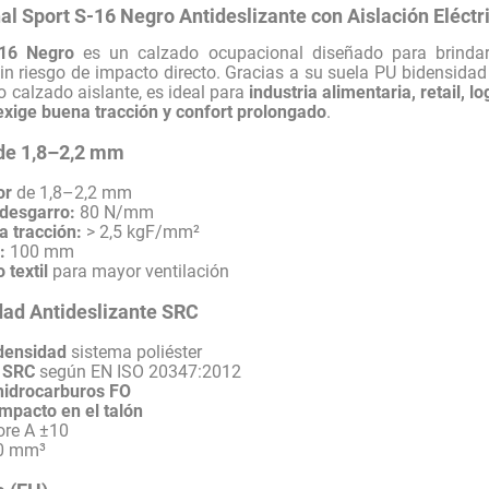
l Sport S-16 Negro Antideslizante con Aislación Eléctr
-16 Negro
es un calzado ocupacional diseñado para brindar 
in riesgo de impacto directo. Gracias a su suela PU bidensidad
o calzado aislante, es ideal para
industria alimentaria, retail, l
exige buena tracción y confort prolongado
.
 de 1,8–2,2 mm
or
de 1,8–2,2 mm
 desgarro:
80 N/mm
a tracción:
> 2,5 kgF/mm²
:
100 mm
 textil
para mayor ventilación
dad Antideslizante SRC
idensidad
sistema poliéster
e SRC
según EN ISO 20347:2012
 hidrocarburos FO
mpacto en el talón
re A ±10
0 mm³