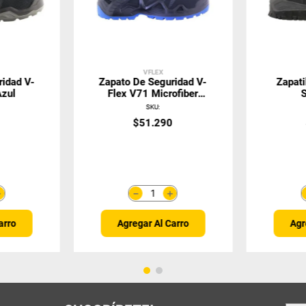
VFLEX
ridad V-
Zapato De Seguridad V-
Zapati
Azul
Flex V71 Microfiber
Negro
SKU
:
0
$
51
.
290
＋
＋
－
arro
Agregar Al Carro
Agr