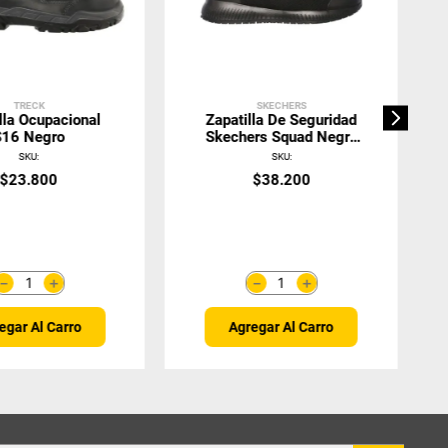
TRECK
SKECHERS
lla Ocupacional
Zapatilla De Seguridad
S16 Negro
Skechers Squad Negro
Mujer
SKU
:
SKU
:
$
23
.
800
$
38
.
200
＋
＋
－
－
egar Al Carro
Agregar Al Carro