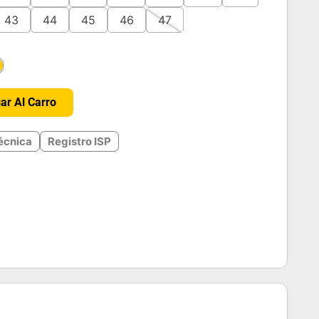
43
44
45
46
47
＋
ar Al Carro
écnica
Registro ISP