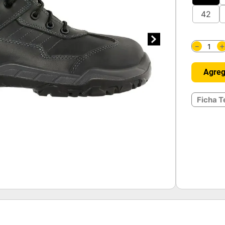
42
－
Agreg
Ficha T