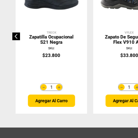
TRECK
VFLEX
Zapatilla Ocupacional
Zapato De Segu
S21 Negra
Flex V910 
SKU
:
SKU
:
$
23
.
800
$
33
.
80
＋
－
－
Agregar Al Carro
Agregar Al C