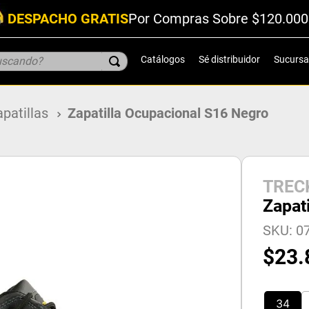
DESPACHO GRATIS
Por Compras Sobre $120.000
scando?
Catálogos
Sé distribuidor
Sucursa
patillas
Zapatilla Ocupacional S16 Negro
TREC
Zapat
SKU
:
0
$
23
.
34