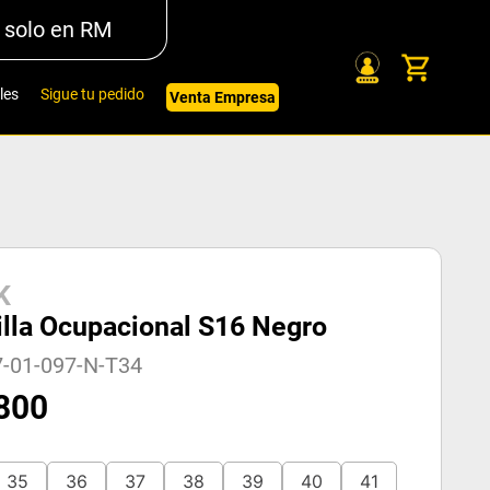
 solo en RM
les
Sigue tu pedido
Venta Empresa
K
illa Ocupacional S16 Negro
7-01-097-N-T34
800
35
36
37
38
39
40
41