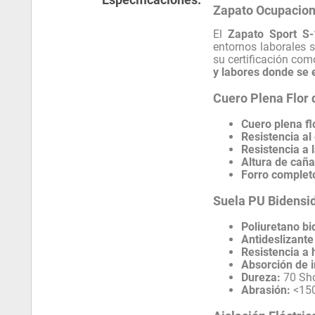
Zapato Ocupaciona
El
Zapato Sport S
entornos laborales s
su certificación com
y labores donde se 
Cuero Plena Flor
Cuero plena fl
Resistencia al
Resistencia a l
Altura de caña
Forro completo
Suela PU Bidensi
Poliuretano b
Antideslizant
Resistencia a
Absorción de i
Dureza:
70 Sho
Abrasión:
<15