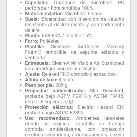
Capellada:
Durabuck de microfibra PU
perforada / fibra sintética 100%.
Material exterior:
Microfibra blanca.
Suela:
Bidensidad con inserción de caucho
resistente al deslizamiento y compartimento
de aire.
Planta:
EVA 85% / caucho 15%.
Forro:
Poliéster.
Plantilla:
Skechers Air-Cooled Memory
Foam® removible, de espuma elástica y
ventilada.
Entresuela:
Skech-Air® Visible Air Cushioned
con amortiguación de aire visible.
Ajuste:
Relaxed Fit® cómodo y espacioso.
Altura de taco:
4,5 cm.
Peso por pie:
285 g.
Propiedad antideslizante:
Slip Resistant,
probada bajo ASTM F2913 y ASTM F3445,
con COF superior a 0,4.
Protección eléctrica:
Electric Hazard EH,
probada bajo ASTM F2892.
Uso recomendado:
Ambientes laborales
donde se requiera zapatilla de trabajo
cómoda, antideslizante, con protección
eléctrica secundaria, amortiguación y diseño