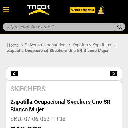
Venta Empresa
¿Qué estas buscando?
TÉRMINOS MÁS BUSCADOS
Calzado de seguridad
Zapatos y Zapatillas
1
.
botin
Zapatilla Ocupacional Skechers Uno SR Blanco Mujer
2
.
guantes
3
.
pantalon
4
.
geologo
5
.
casco
SKECHERS
Zapatilla Ocupacional Skechers Uno SR
Blanco Mujer
SKU
:
07-06-053-T-T35