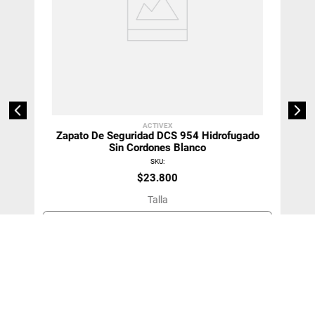
ACTIVEX
Zapato De Seguridad DCS 954 Hidrofugado
Sin Cordones Blanco
SKU
:
$
23
.
800
Talla
34
＋
－
Agregar Al Carro