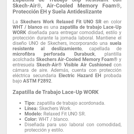
Skech-Air®, Air-Cooled Memory Foam®,
Protección EH y Suela Antideslizante
La
Skechers Work Relaxed Fit UNO SR
en color
WHT / blanco
es una
zapatilla de trabajo Lace-Up
WORK
diseñada para entregar comodidad, estilo y
protección durante la jornada laboral. Mantiene el
diseño UNO de Skechers, incorporando una
suela
resistente al deslizamiento
, capellada de
microfibra perforada Durabuck
, plantilla
acolchada
Skechers Air-Cooled Memory Foam®
y
entresuela
Skech-Air® Visible Air Cushioned
con
cámara de aire. Además, cuenta con protección
eléctrica secundaria
Electric Hazard EH
probada
bajo
ASTM F2892
.
Zapatilla de Trabajo Lace-Up WORK
Tipo:
zapatilla de trabajo acordonada.
Línea:
Skechers Work.
Modelo:
Relaxed Fit UNO SR.
Color:
WHT / blanco.
Diseñada para uso laboral con comodidad,
protección y estilo.