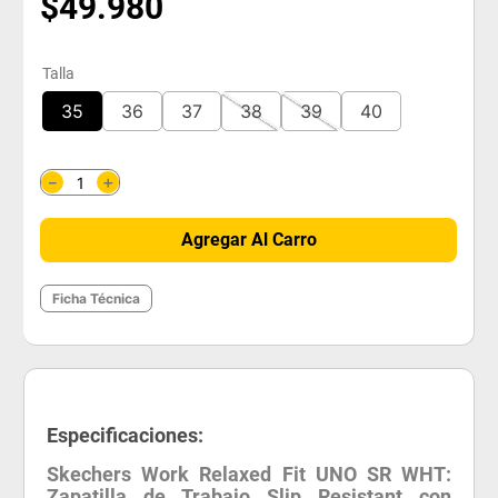
$
49
.
980
Talla
35
36
37
38
39
40
＋
－
Agregar Al Carro
Ficha Técnica
Especificaciones:
Skechers Work Relaxed Fit UNO SR WHT:
Zapatilla de Trabajo Slip Resistant con