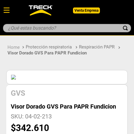
Venta Empresa
¿Qué estas buscando?
TÉRMINOS MÁS BUSCADOS
Protección respiratoria
Respiración PAPR
1
.
botin
Visor Dorado GVS Para PAPR Fundicion
2
.
guantes
3
.
pantalon
4
.
geologo
5
.
casco
GVS
Visor Dorado GVS Para PAPR Fundicion
SKU
:
04-02-213
$
342
.
610