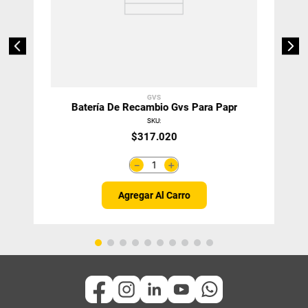
GVS
Batería De Recambio Gvs Para Papr
SKU
:
$
317
.
020
＋
－
Agregar Al Carro