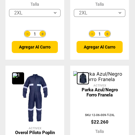
Talla
Talla
2XL
2XL
＋
＋
－
－
Agregar Al Carro
Agregar Al Carro
ACTIVEX
Parka Azul/Negro
Forro Franela
SKU
:
12-06-009-T-2XL
$
22
.
260
ACTIVEX
Talla
Overol Piloto Poplin