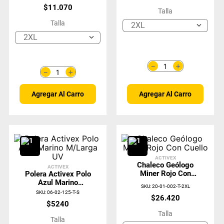
Protección UV
$
11
.
070
Activex
Talla
Talla
2XL
2XL
＋
－
＋
－
Agregar Al Carro
Agregar Al Carro
ACTIVEX
Chaleco Geólogo
ACTIVEX
Miner Rojo Con
Polera Activex Polo
Cuello
Azul Marino
SKU
:
20-01-002-T-2XL
M/Larga UV
SKU
:
06-02-125-T-S
$
26
.
420
$
5240
Talla
Talla