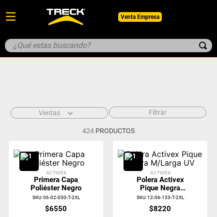
Venta Empresa
¿Qué estas buscando?
TÉRMINOS MÁS BUSCADOS
1
.
botin
2
.
pantalon
3
.
guantes
Filtrar
Ventas
4
.
geologo
424
PRODUCTOS
5
.
casco
ACTIVEX
ACTIVEX
Primera Capa
Polera Activex
Poliéster Negro
Pique Negra
M/Larga UV
SKU
:
06-02-030-T-2XL
SKU
:
12-06-133-T-2XL
$
6550
$
8220