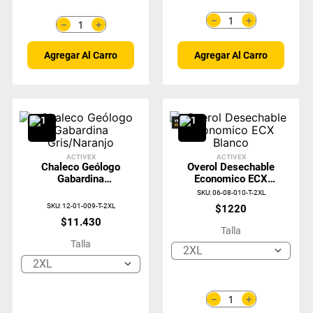
＋
－
＋
－
Agregar Al Carro
Agregar Al Carro
ACTIVEX
ACTIVEX
Chaleco Geólogo
Overol Desechable
Gabardina
Economico ECX
Gris/Naranjo
Blanco
SKU
:
06-08-010-T-2XL
SKU
:
12-01-009-T-2XL
$
1220
$
11
.
430
Talla
Talla
2XL
2XL
＋
－