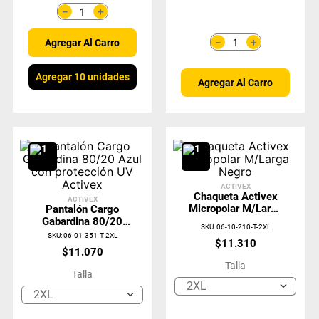
＋
－
＋
－
Agregar Al Carro
Agregar 10 unidades
Agregar Al Carro
ACTIVEX
Chaqueta Activex
ACTIVEX
Micropolar M/Larga
Pantalón Cargo
Negro
Gabardina 80/20
SKU
:
06-10-210-T-2XL
Azul Con
SKU
:
06-01-351-T-2XL
$
11
.
310
Protección UV
$
11
.
070
Activex
Talla
Talla
2XL
2XL