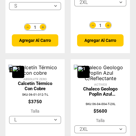
2XL
S
＋
－
＋
－
Agregar Al Carro
Agregar Al Carro
ABSOLUTE ZERO
Calcetín Térmico
ACTIVEX
Con Cobre
Chaleco Geologo
Poplin Azul
SKU
:
06-01-312-T-L
C/Reflectante
$
3750
SKU
:
06-04-004-T-2XL
$
5600
Talla
L
Talla
2XL