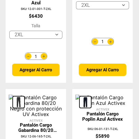
Azul
2XL
SKU
:
12-01-001-T-2XL
$
6430
Talla
2XL
＋
－
＋
－
Agregar Al Carro
Agregar Al Carro
ACTIVEX
Pantalón Cargo
Poplin Azul Activex
ACTIVEX
Pantalón Cargo
SKU
:
06-01-131-T-2XL
Gabardina 80/20
Negro Con
$
5890
SKU
:
12-06-165-T-2XL