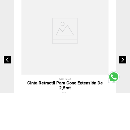
ACTIVEX
Cinta Retractil Para Cono Extensión De
2,5mt
SKU
:
$
23
.
160
＋
－
Agregar Al Carro