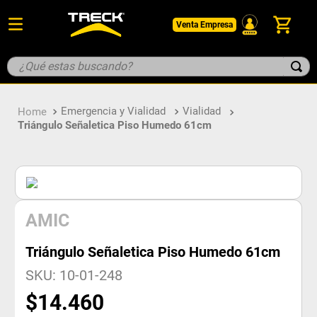
Venta Empresa
¿Qué estas buscando?
TÉRMINOS MÁS BUSCADOS
Emergencia y Vialidad
Vialidad
1
.
botin
Triángulo Señaletica Piso Humedo 61cm
2
.
pantalon
3
.
guantes
4
.
geologo
5
.
casco
AMIC
Triángulo Señaletica Piso Humedo 61cm
SKU
:
10-01-248
$
14
.
460