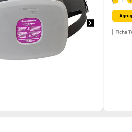
－
Agreg
Ficha T