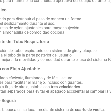
 para mantener la continuidad operativa del equipo durante la 
ico
ado para distribuir el peso de manera uniforme.
el deslizamiento durante el uso.
reas de nylon ajustables para mayor sujeción.
n almohadilla de comodidad opcional.
nte del Tubo Respiratorio
xión del tubo respiratorio con sistema de giro y bloqueo.
ja el tubo de la parte posterior del usuario.
mejorar la movilidad y comodidad durante el uso del sistema 
 con Flujo Ajustable
ado eficiente, iluminado y de fácil lectura.
s para facilitar el manejo, incluso con guantes.
 a flujo de aire ajustable con
tres velocidades
.
tán separados para evitar el apagado accidental al cambiar la ve
o Segura
 se bloquea en su lugar mediante sistema de
cuarto de vuelta
.