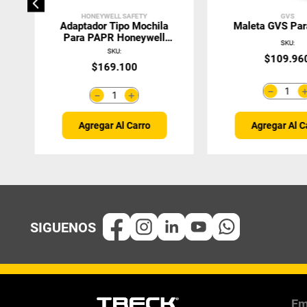
HONEYWELL SAFETY
GVS
Adaptador Tipo Mochila
Maleta GVS Pa
Para PAPR Honeywell
SKU
:
PA761
SKU
:
$
109
.
96
$
169
.
100
－
＋
－
Agregar Al Carro
Agregar Al C
Em