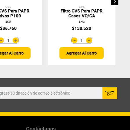
GVS
GVS
 GVS Para PAPR
Filtro GVS Para PAPR
olvos P100
Gases VO/GA
SKU
:
SKU
:
$
86
.
760
$
138
.
520
＋
＋
－
－
egar Al Carro
Agregar Al Carro
Contáctanos