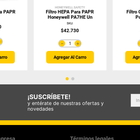
HONEYWELL SAFETY
ra PAPR
Filtro HEPA Para PAPR
Filtro
Honeywell PA7HE Un
P
SKU
:
0
$
42
.
730
＋
＋
－
Agregar Al Carro
Agr
arro
¡SUSCRÍBETE!
y entérate de nuestras ofertas y
novedades
presa
Términos legales