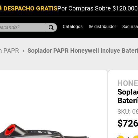
DESPACHO GRATIS
Por Compras Sobre $120.000
scando?
Catálogos
Sé distribuidor
Sucursa
ón PAPR
Soplador PAPR Honeywell Incluye Baterí
HONE
Sopla
Bater
SKU
:
0
$
72