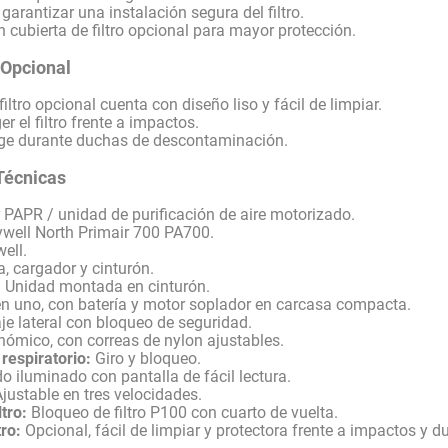
arantizar una instalación segura del filtro.
 cubierta de filtro opcional para mayor protección.
 Opcional
filtro opcional cuenta con diseño liso y fácil de limpiar.
r el filtro frente a impactos.
ge durante duchas de descontaminación.
Técnicas
PAPR / unidad de purificación de aire motorizado.
well North Primair 700 PA700.
ell.
a, cargador y cinturón.
:
Unidad montada en cinturón.
n uno, con batería y motor soplador en carcasa compacta.
e lateral con bloqueo de seguridad.
ómico, con correas de nylon ajustables.
respiratorio:
Giro y bloqueo.
o iluminado con pantalla de fácil lectura.
justable en tres velocidades.
tro:
Bloqueo de filtro P100 con cuarto de vuelta.
tro:
Opcional, fácil de limpiar y protectora frente a impactos y