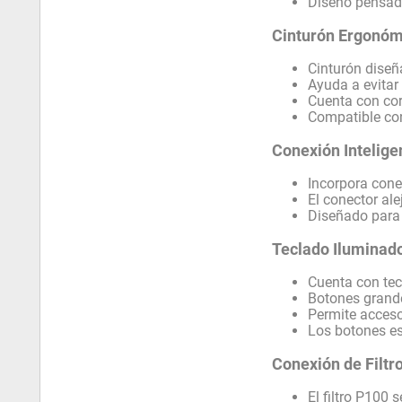
Diseño pensado
Cinturón Ergonóm
Cinturón diseñ
Ayuda a evitar 
Cuenta con cor
Compatible co
Conexión Intelige
Incorpora cone
El conector ale
Diseñado para 
Teclado Iluminado
Cuenta con tecl
Botones grande
Permite acceso
Los botones es
Conexión de Filtr
El filtro P100