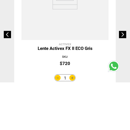
ACTIVEX
Lente Activex FX II ECO Gris
SKU
:
$
720
＋
－
Agregar Al Carro
Agregar 10 unidades