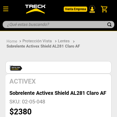
Venta Empresa
¿Qué estas buscando?
TÉRMINOS MÁS BUSCADOS
Protección Vista
Lentes
1
.
botin
Sobrelente Activex Shield AL281 Claro AF
2
.
pantalon
3
.
guantes
4
.
geologo
5
.
casco
ACTIVEX
Sobrelente Activex Shield AL281 Claro AF
SKU
:
02-05-048
$
2380