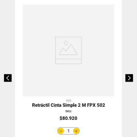
FPX
Retráctil Cinta Simple 2 M FPX 502
SKU
:
$
80
.
920
＋
－