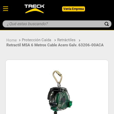
Venta Empresa
¿Qué estas buscando?
TÉRMINOS MÁS BUSCADOS
Protección Caída
Retráctiles
1
.
botin
Retractil MSA 6 Metros Cable Acero Galv. 63206-00ACA
2
.
pantalon
3
.
guantes
4
.
geologo
5
.
casco