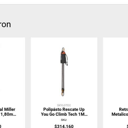
ron
SKYLOTEC
al Miller
Polipásto Rescate Up
Retr
e 1,80m
You Go Climb Tech 1MT
Metalico
Alu-MTL-
H-250 Skylotec
Seg
SKU
:
6FT
0
$
314
.
160