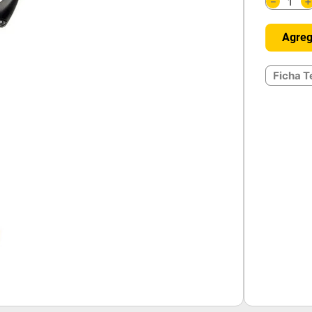
－
Agreg
Ficha T