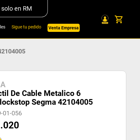
 solo en RM
les
Sigue tu pedido
Venta Empresa
 42104005
MA
til De Cable Metalico 6
lockstop Segma 42104005
9-01-056
3
.
020