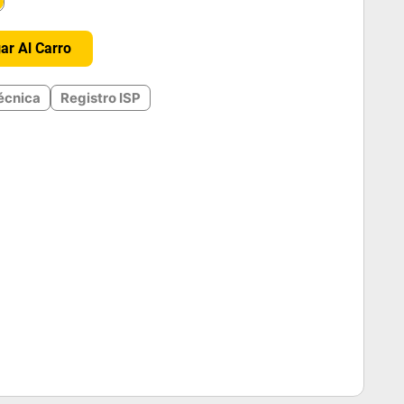
＋
ar Al Carro
écnica
Registro ISP