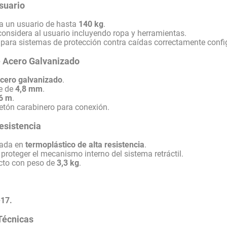
suario
a un usuario de hasta
140 kg
.
onsidera al usuario incluyendo ropa y herramientas.
ara sistemas de protección contra caídas correctamente confi
e Acero Galvanizado
cero galvanizado
.
le de
4,8 mm
.
6 m
.
tón carabinero para conexión.
esistencia
cada en
termoplástico de alta resistencia
.
proteger el mecanismo interno del sistema retráctil.
to con peso de
3,3 kg
.
-17.
Técnicas