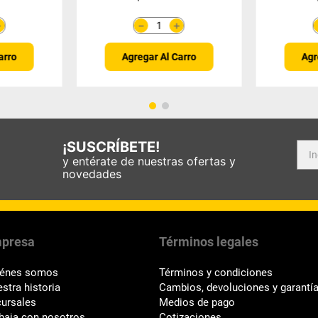
＋
＋
－
arro
Agregar Al Carro
Agr
¡SUSCRÍBETE!
y entérate de nuestras ofertas y
novedades
presa
Términos legales
iénes somos
Términos y condiciones
stra historia
Cambios, devoluciones y garantí
ursales
Medios de pago
baja con nosotros
Cotizaciones