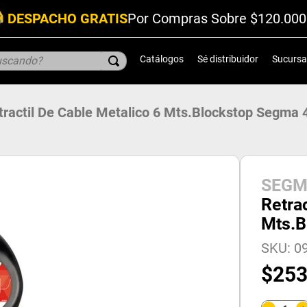
DESPACHO GRATIS
Por Compras Sobre $120.000
scando?
Catálogos
Sé distribuidor
Sucursa
tractil De Cable Metalico 6 Mts.Blockstop Segma
SEG
Retrac
Mts.B
SKU
:
0
$
25