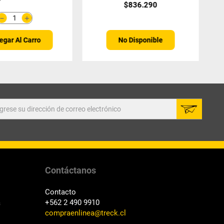
$
836
.
290
＋
－
No Disponible
egar Al Carro
Contáctanos
Contacto
a
+562 2 490 9910
compraenlinea@treck.cl