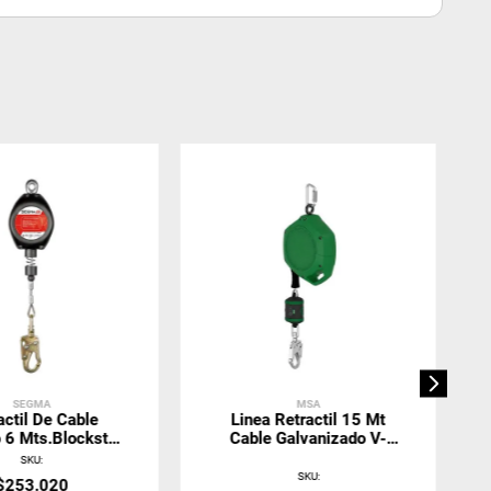
SEGMA
MSA
actil De Cable
Linea Retractil 15 Mt
 6 Mts.Blockstop
Cable Galvanizado V-
ma 42104005
Shock Edge VSLEG-151-
SKU
:
NE-C
SKU
:
$
253
.
020