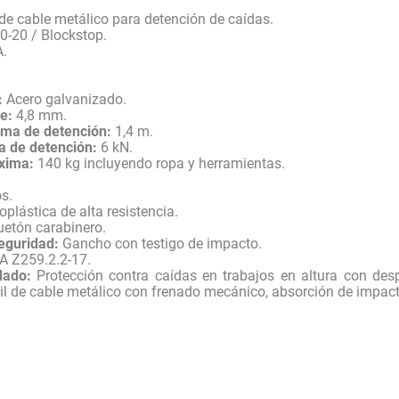
 de cable metálico para detención de caídas.
-20 / Blockstop.
.
:
Acero galvanizado.
e:
4,8 mm.
ima de detención:
1,4 m.
 de detención:
6 kN.
xima:
140 kg incluyendo ropa y herramientas.
s.
plástica de alta resistencia.
etón carabinero.
eguridad:
Gancho con testigo de impacto.
 Z259.2.2-17.
ado:
Protección contra caídas en trabajos en altura con desp
til de cable metálico con frenado mecánico, absorción de impac