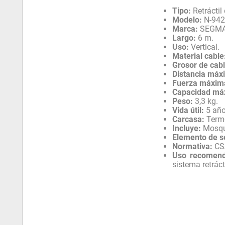
Tipo:
Retráctil
Modelo:
N-9420
Marca:
SEGMA
Largo:
6 m.
Uso:
Vertical.
Material cable
Grosor de cabl
Distancia máx
Fuerza máxima
Capacidad má
Peso:
3,3 kg.
Vida útil:
5 año
Carcasa:
Termo
Incluye:
Mosqu
Elemento de s
Normativa:
CSA
Uso recomend
sistema retrác