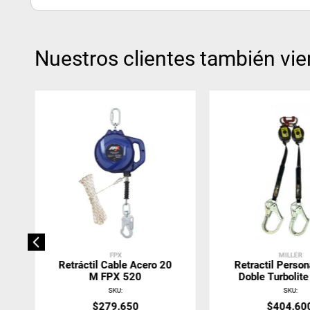
Nuestros clientes también vie
FPX
MILLER
Retráctil Cable Acero 20
Retractil Person
M FPX 520
Doble Turbolit
Gancho Escala 
SKU
:
SKU
:
OHW2-28/
$
279
.
650
$
404
.
60