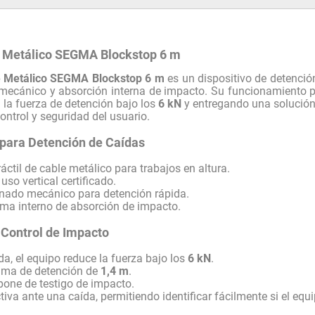
le Metálico SEGMA Blockstop 6 m
le Metálico SEGMA Blockstop 6 m
es un dispositivo de detenció
mecánico y absorción interna de impacto. Su funcionamiento p
 la fuerza de detención bajo los
6 kN
y entregando una solución 
ontrol y seguridad del usuario.
 para Detención de Caídas
ráctil de cable metálico para trabajos en altura.
so vertical certificado.
enado mecánico para detención rápida.
ema interno de absorción de impacto.
 Control de Impacto
da, el equipo reduce la fuerza bajo los
6 kN
.
ima de detención de
1,4 m
.
one de testigo de impacto.
ctiva ante una caída, permitiendo identificar fácilmente si el equ