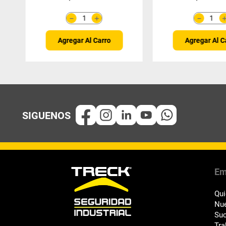
＋
－
－
Agregar Al Carro
Agregar Al C
Em
Qu
Nue
Suc
Tra