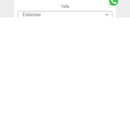
Talla
Estándar
＋
－
Agregar Al Carro
¡SUSCRÍBETE!
y entérate de nuestras ofertas y novedades