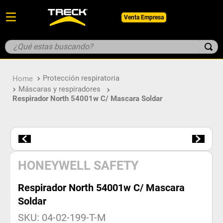
Venta Empresa
¿Qué estas buscando?
TÉRMINOS MÁS BUSCADOS
Protección respiratoria
1
.
botin
Máscaras y respiradores
2
.
pantalon
Respirador North 54001w C/ Mascara Soldar
3
.
guantes
4
.
geologo
5
.
casco
HONEYWELL SAFETY
Respirador North 54001w C/ Mascara
Soldar
SKU
:
04-02-199-T-M