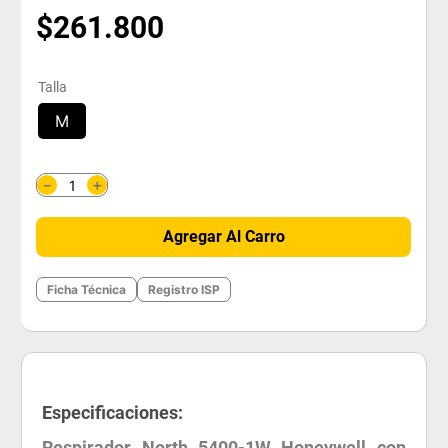
$
261
.
800
Talla
M
＋
－
Agregar Al Carro
Ficha Técnica
Registro ISP
Especificaciones:
Respirador North 5400-1W Honeywell con