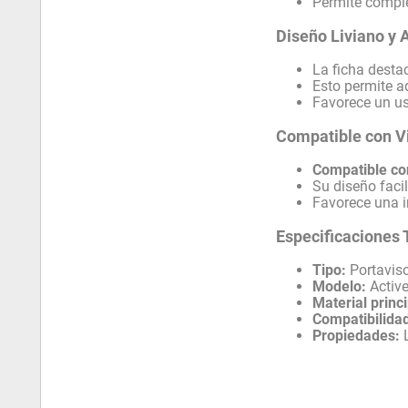
Permite comple
Diseño Liviano y 
La ficha desta
Esto permite a
Favorece un us
Compatible con V
Compatible con
Su diseño facil
Favorece una i
Especificaciones 
Tipo:
Portaviso
Modelo:
Active
Material princi
Compatibilida
Propiedades:
L