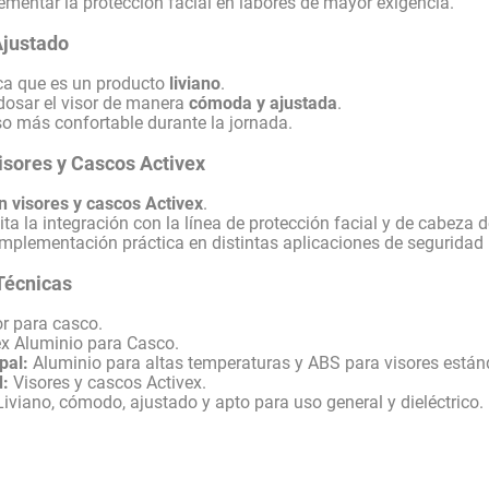
mentar la protección facial en labores de mayor exigencia.
Ajustado
ca que es un producto
liviano
.
dosar el visor de manera
cómoda y ajustada
.
o más confortable durante la jornada.
isores y Cascos Activex
 visores y cascos Activex
.
ita la integración con la línea de protección facial y de cabeza 
mplementación práctica en distintas aplicaciones de seguridad i
Técnicas
r para casco.
x Aluminio para Casco.
pal:
Aluminio para altas temperaturas y ABS para visores están
d:
Visores y cascos Activex.
iviano, cómodo, ajustado y apto para uso general y dieléctrico.