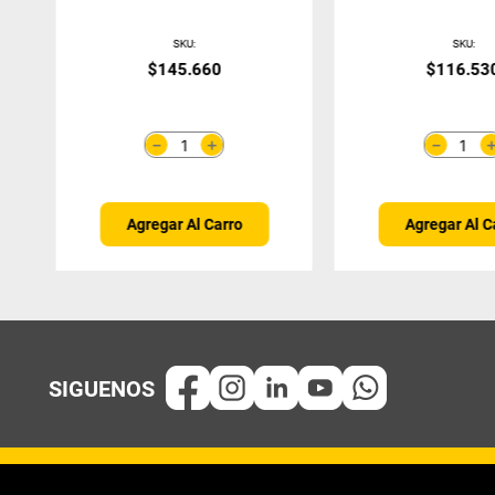
Completo Allegro 9901-
09L
SKU
:
SKU
:
$
145
.
660
$
116
.
53
＋
－
－
Agregar Al Carro
Agregar Al C