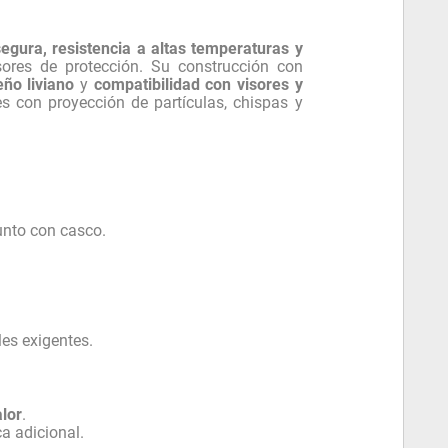
segura, resistencia a altas temperaturas y
sores de protección. Su construcción con
eño liviano
y
compatibilidad con visores y
s con proyección de partículas, chispas y
unto con casco.
es exigentes.
alor
.
a adicional.