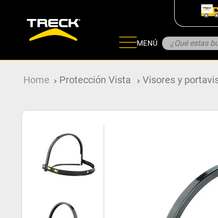
¿Qué estas bu
MENÚ
ADOS
Protección Vista
Visores y portavi