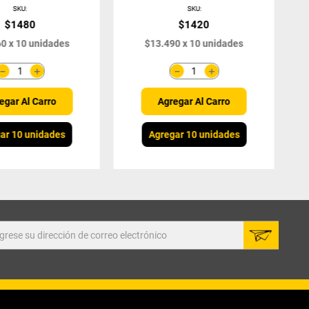
SKU
:
SKU
:
$
1480
$
1420
60
x
10
unidades
$
13
.
490
x
10
unidades
＋
＋
－
－
egar Al Carro
Agregar Al Carro
ar 10 unidades
Agregar 10 unidades