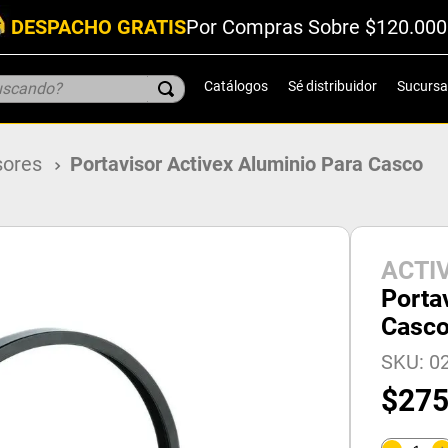
DESPACHO GRATIS
Por Compras Sobre $120.000
scando?
Catálogos
Sé distribuidor
Sucursa
sores
Portavisor Activex Aluminio Para Casco
ACTI
Porta
Casc
SKU
:
0
$
27