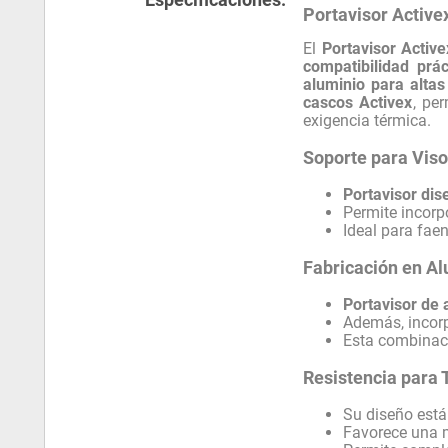
Portavisor Active
El
Portavisor Activ
compatibilidad prá
aluminio para alta
cascos Activex
, pe
exigencia térmica.
Soporte para Vis
Portavisor dis
Permite incorp
Ideal para fae
Fabricación en A
Portavisor de 
Además, incor
Esta combinaci
Resistencia para 
Su diseño está
Favorece una m