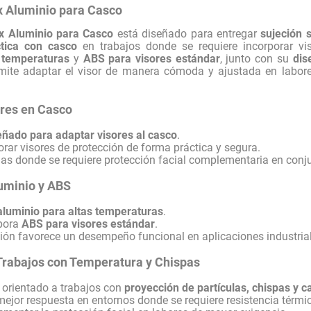
x Aluminio para Casco
ex Aluminio para Casco
está diseñado para entregar
sujeción 
ctica con casco
en trabajos donde se requiere incorporar vi
s temperaturas
y
ABS para visores estándar
, junto con su
dis
rmite adaptar el visor de manera cómoda y ajustada en labore
ores en Casco
eñado para adaptar visores al casco
.
orar visores de protección de forma práctica y segura.
nas donde se requiere protección facial complementaria en conj
luminio y ABS
aluminio para altas temperaturas
.
pora
ABS para visores estándar
.
ón favorece un desempeño funcional en aplicaciones industrial
Trabajos con Temperatura y Chispas
 orientado a trabajos con
proyección de partículas, chispas y c
ejor respuesta en entornos donde se requiere resistencia térmic