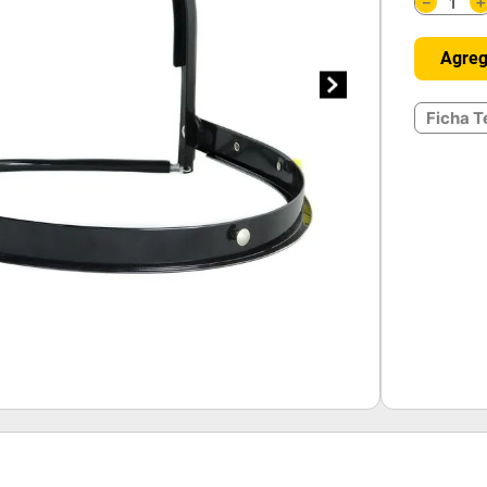
－
Agreg
Ficha T