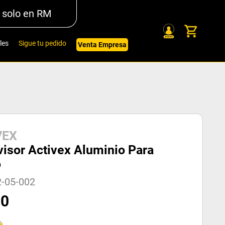
 solo en RM
les
Sigue tu pedido
Venta Empresa
VEX
visor Activex Aluminio Para
o
2-05-002
50