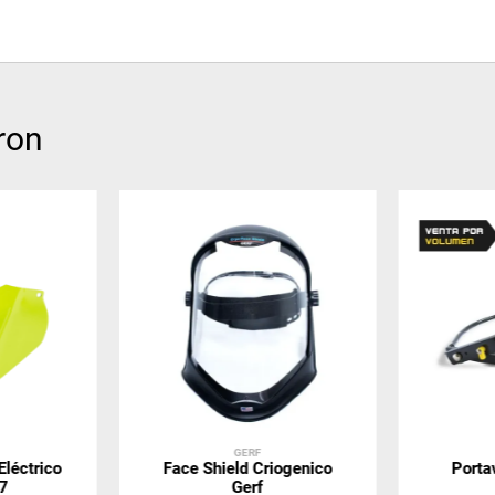
ron
GERF
léctrico
Face Shield Criogenico
Porta
7
Gerf