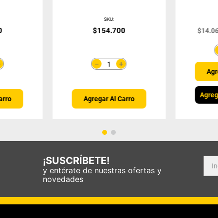
SKU
:
0
$
154
.
700
$
14
.
0
＋
＋
－
Agr
Agreg
arro
Agregar Al Carro
¡SUSCRÍBETE!
y entérate de nuestras ofertas y
novedades