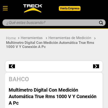
Venta Empresa
¿Qué estas buscando?
TÉRMINOS MÁS BUSCADOS
Herramientas
Herramientas de Medición
1
.
botin
Multímetro Digital Con Medición Automática True Rms
1000 V Y Conexión A Pc
2
.
pantalon
3
.
guantes
4
.
geologo
5
.
casco
BAHCO
Multímetro Digital Con Medición
Automática True Rms 1000 V Y Conexión
A Pc