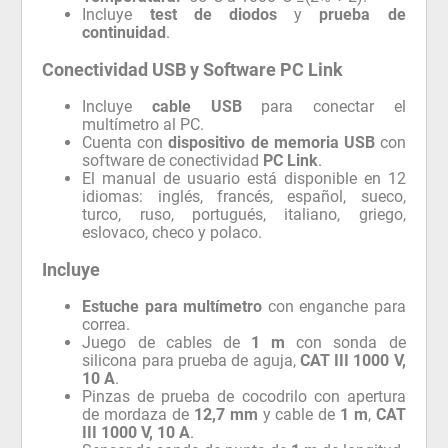
Incluye
test de diodos
y
prueba de
continuidad
.
Conectividad USB y Software PC Link
Incluye
cable USB
para conectar el
multímetro al PC.
Cuenta con
dispositivo de memoria USB
con
software de conectividad
PC Link
.
El manual de usuario está disponible en 12
idiomas: inglés, francés, español, sueco,
turco, ruso, portugués, italiano, griego,
eslovaco, checo y polaco.
Incluye
Estuche para multímetro
con enganche para
correa.
Juego de cables de
1 m
con sonda de
silicona para prueba de aguja,
CAT III 1000 V,
10 A
.
Pinzas de prueba de cocodrilo con apertura
de mordaza de
12,7 mm
y cable de
1 m
,
CAT
III 1000 V, 10 A
.