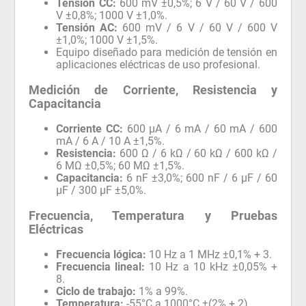
Tensión CC:
600 mV ±0,5%; 6 V / 60 V / 600
V ±0,8%; 1000 V ±1,0%.
Tensión AC:
600 mV / 6 V / 60 V / 600 V
±1,0%; 1000 V ±1,5%.
Equipo diseñado para medición de tensión en
aplicaciones eléctricas de uso profesional.
Medición de Corriente, Resistencia y
Capacitancia
Corriente CC:
600 µA / 6 mA / 60 mA / 600
mA / 6 A / 10 A ±1,5%.
Resistencia:
600 Ω / 6 kΩ / 60 kΩ / 600 kΩ /
6 MΩ ±0,5%; 60 MΩ ±1,5%.
Capacitancia:
6 nF ±3,0%; 600 nF / 6 µF / 60
µF / 300 µF ±5,0%.
Frecuencia, Temperatura y Pruebas
Eléctricas
Frecuencia lógica:
10 Hz a 1 MHz ±0,1% + 3.
Frecuencia lineal:
10 Hz a 10 kHz ±0,05% +
8.
Ciclo de trabajo:
1% a 99%.
Temperatura:
-55°C a 1000°C ±(2% + 2).