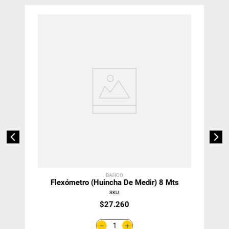
BAHCO
Flexómetro (Huincha De Medir) 8 Mts
SKU
:
$
27
.
260
＋
－