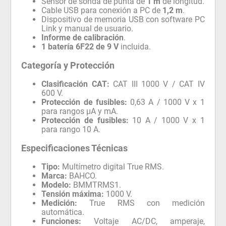
Sensor de sonda de punta de
1 m
de longitud.
Cable USB para conexión a PC de
1,2 m
.
Dispositivo de memoria USB con software PC
Link y manual de usuario.
Informe de calibración
.
1 batería 6F22 de 9 V
incluida.
Categoría y Protección
Clasificación CAT:
CAT III 1000 V / CAT IV
600 V.
Protección de fusibles:
0,63 A / 1000 V x 1
para rangos µA y mA.
Protección de fusibles:
10 A / 1000 V x 1
para rango 10 A.
Especificaciones Técnicas
Tipo:
Multímetro digital True RMS.
Marca:
BAHCO.
Modelo:
BMMTRMS1.
Tensión máxima:
1000 V.
Medición:
True RMS con medición
automática.
Funciones:
Voltaje AC/DC, amperaje,