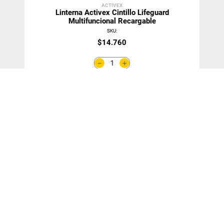
ACTIVEX
Linterna Activex Cintillo Lifeguard
Multifuncional Recargable
SKU
:
$
14
.
760
＋
－
Agregar Al Carro
¡SUSCRÍBETE!
y entérate de nuestras ofertas y novedades