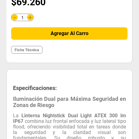
$
69
.
260
＋
－
Agregar Al Carro
Ficha Técnica
Especificaciones:
Iluminación Dual para Máxima Seguridad en
Zonas de Riesgo
La
Linterna Nightstick Dual Light ATEX 300 lm
IP67
combina luz frontal enfocada y luz lateral tipo
flood, ofreciendo visibilidad total en tareas donde
la seguridad y la claridad visual son
fundamentales. Su diseño robusto y su