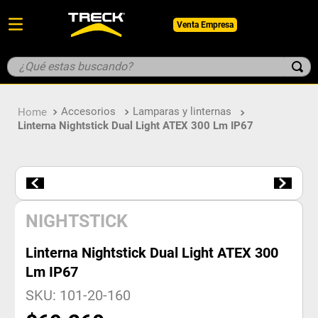
Venta Empresa
¿Qué estas buscando?
TÉRMINOS MÁS BUSCADOS
Accesorios
Lamparas y linternas
1
.
botin
Linterna Nightstick Dual Light ATEX 300 Lm IP67
2
.
pantalon
3
.
guantes
4
.
geologo
5
.
casco
NIGHTSTICK
Linterna Nightstick Dual Light ATEX 300
Lm IP67
SKU
:
101-20-160