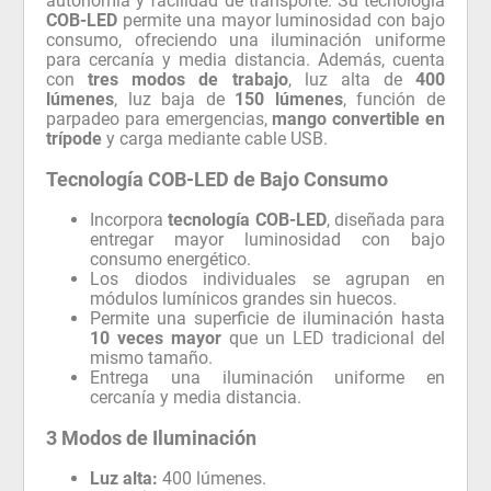
autonomía y facilidad de transporte. Su tecnología
COB-LED
permite una mayor luminosidad con bajo
consumo, ofreciendo una iluminación uniforme
para cercanía y media distancia. Además, cuenta
con
tres modos de trabajo
, luz alta de
400
lúmenes
, luz baja de
150 lúmenes
, función de
parpadeo para emergencias,
mango convertible en
trípode
y carga mediante cable USB.
Tecnología COB-LED de Bajo Consumo
Incorpora
tecnología COB-LED
, diseñada para
entregar mayor luminosidad con bajo
consumo energético.
Los diodos individuales se agrupan en
módulos lumínicos grandes sin huecos.
Permite una superficie de iluminación hasta
10 veces mayor
que un LED tradicional del
mismo tamaño.
Entrega una iluminación uniforme en
cercanía y media distancia.
3 Modos de Iluminación
Luz alta:
400 lúmenes.