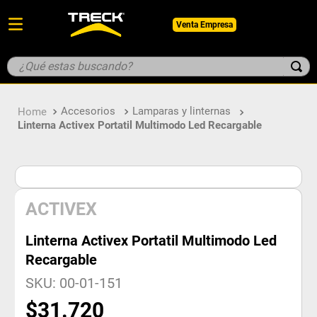
Venta Empresa
¿Qué estas buscando?
TÉRMINOS MÁS BUSCADOS
Accesorios
Lamparas y linternas
1
.
botin
Linterna Activex Portatil Multimodo Led Recargable
2
.
pantalon
3
.
guantes
4
.
geologo
ACTIVEX
5
.
casco
Linterna Activex Portatil Multimodo Led
Recargable
SKU
:
00-01-151
$
31
.
720