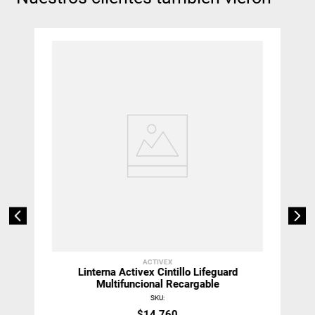
ACTIVEX
Linterna Activex Cintillo Lifeguard
Multifuncional Recargable
SKU
:
$
14
.
760