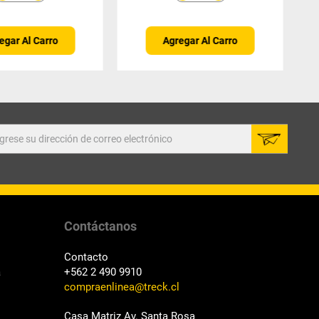
egar Al Carro
Agregar Al Carro
Contáctanos
Contacto
a
+562 2 490 9910
compraenlinea@treck.cl
Casa Matriz Av. Santa Rosa