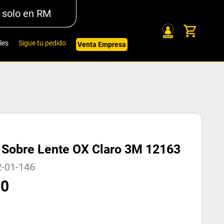
 solo en RM
les
Sigue tu pedido
Venta Empresa
 Sobre Lente OX Claro 3M 12163
2-01-146
70