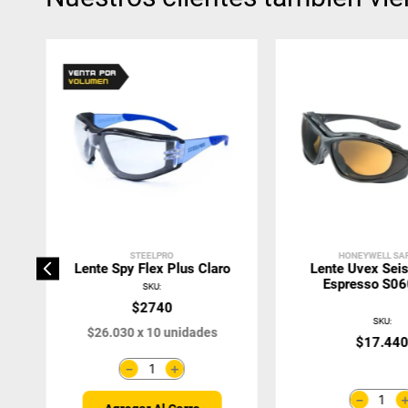
STEELPRO
HONEYWELL SA
Lente Spy Flex Plus Claro
Lente Uvex Sei
Espresso S0
SKU
:
$
2740
SKU
:
$
26
.
030
x
10
unidades
$
17
.
44
＋
－
－