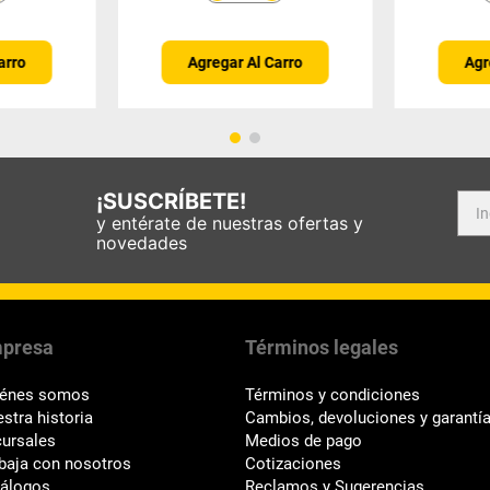
arro
Agregar Al Carro
Agr
¡SUSCRÍBETE!
y entérate de nuestras ofertas y
novedades
presa
Términos legales
iénes somos
Términos y condiciones
stra historia
Cambios, devoluciones y garantí
ursales
Medios de pago
baja con nosotros
Cotizaciones
tálogos
Reclamos y Sugerencias