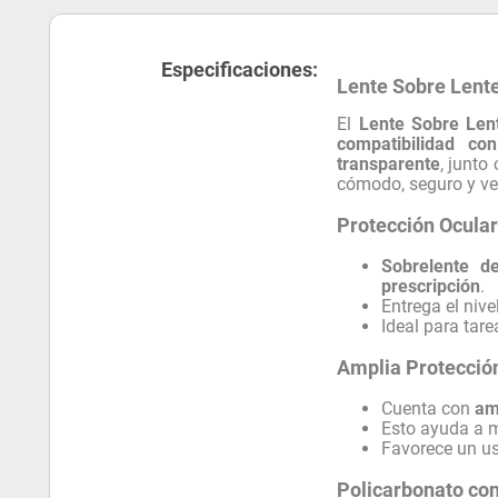
Especificaciones:
Lente Sobre Lent
El
Lente Sobre Len
compatibilidad co
transparente
, junto
cómodo, seguro y ver
Protección Ocular
Sobrelente d
prescripción
.
Entrega el niv
Ideal para tar
Amplia Protección
Cuenta con
am
Esto ayuda a me
Favorece un us
Policarbonato co