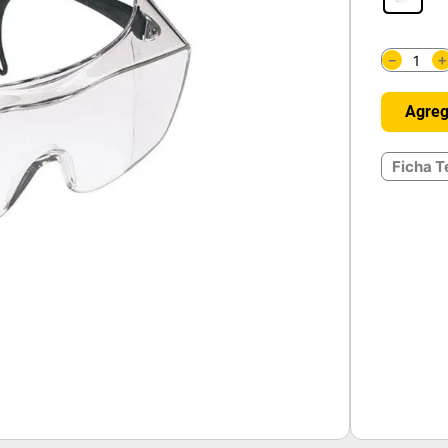
－
Agreg
Ficha T