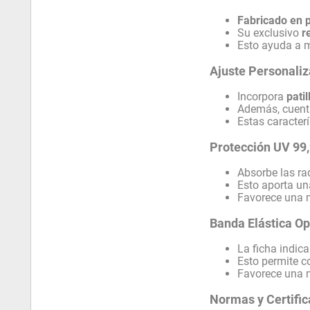
Fabricado en 
Su exclusivo
r
Esto ayuda a m
Ajuste Personali
Incorpora
pati
Además, cuen
Estas caracter
Protección UV 99
Absorbe las ra
Esto aporta una
Favorece una m
Banda Elástica Op
La ficha indic
Esto permite c
Favorece una m
Normas y Certifi