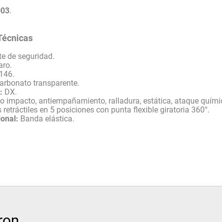
003
.
Técnicas
e de seguridad.
aro.
146.
arbonato transparente.
:
DX.
o impacto, antiempañamiento, ralladura, estática, ataque quími
s retráctiles en 5 posiciones con punta flexible giratoria 360°.
onal:
Banda elástica.
ron