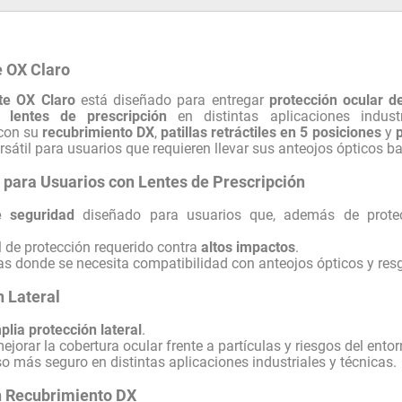
e OX Claro
te OX Claro
está diseñado para entregar
protección ocular de
n lentes de prescripción
en distintas aplicaciones indust
 con su
recubrimiento DX
,
patillas retráctiles en 5 posiciones
y
p
sátil para usuarios que requieren llevar sus anteojos ópticos baj
 para Usuarios con Lentes de Prescripción
e seguridad
diseñado para usuarios que, además de protecc
el de protección requerido contra
altos impactos
.
eas donde se necesita compatibilidad con anteojos ópticos y res
 Lateral
plia protección lateral
.
jorar la cobertura ocular frente a partículas y riesgos del entor
o más seguro en distintas aplicaciones industriales y técnicas.
n Recubrimiento DX