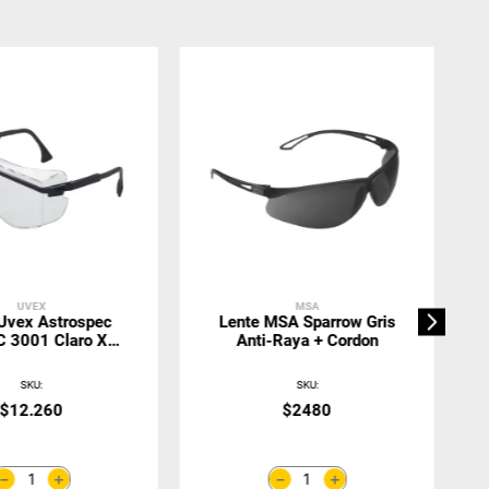
UVEX
MSA
Uvex Astrospec
Lente MSA Sparrow Gris
 3001 Claro XT
Anti-Raya + Cordon
DUO
SKU
:
SKU
:
$
12
.
260
$
2480
＋
＋
－
－