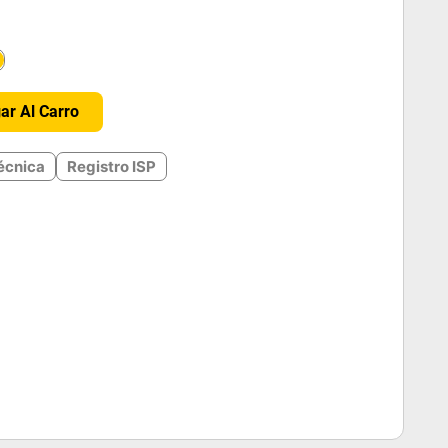
＋
ar Al Carro
écnica
Registro ISP