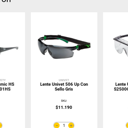
FETY
UNIVET
smic HS
Lente Univet 506 Up Con
Lente 
601HS
Sello Gris
S2500C
SKU
:
0
$
11
.
190
＋
＋
－