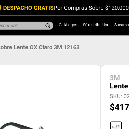
DESPACHO GRATIS
Por Compras Sobre $120.000
scando?
Catálogos
Sé distribuidor
Sucursa
Sobre Lente OX Claro 3M 12163
3M
Lente
SKU
:
0
$
41