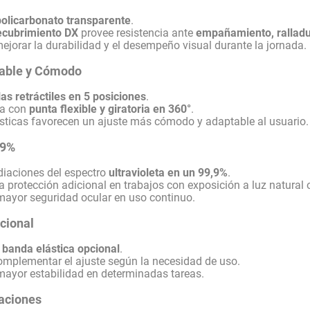
policarbonato transparente
.
ecubrimiento DX
provee resistencia ante
empañamiento, ralladur
ejorar la durabilidad y el desempeño visual durante la jornada.
zable y Cómodo
llas retráctiles en 5 posiciones
.
ta con
punta flexible y giratoria en 360°
.
ísticas favorecen un ajuste más cómodo y adaptable al usuario.
,9%
diaciones del espectro
ultravioleta en un 99,9%
.
 protección adicional en trabajos con exposición a luz natural o 
ayor seguridad ocular en uso continuo.
cional
a
banda elástica opcional
.
omplementar el ajuste según la necesidad de uso.
ayor estabilidad en determinadas tareas.
caciones