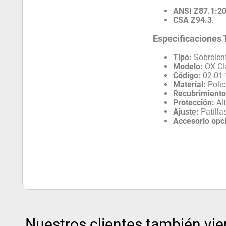
ANSI Z87.1:2
CSA Z94.3
.
Especificaciones 
Tipo:
Sobrelent
Modelo:
OX Cl
Código:
02-01-
Material:
Polic
Recubrimiento
Protección:
Alt
Ajuste:
Patilla
Accesorio opci
Nuestros clientes también vie