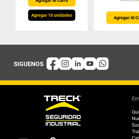
Agregar Al Carro
Agregar 10 unidades
Agregar Al C
Em
Qu
Nue
Suc
Tra
Ca